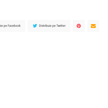
buie pe Facebook
Distribuie pe Twitter
URMĂTORUL ARTICOL
”Dumnezeu să ne dea în fiecare zi
e
gândul cel bun”