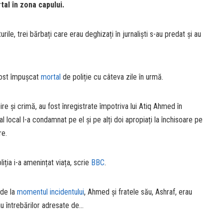
tal în zona capului.
ile, trei bărbați care erau deghizați în jurnaliști s-au predat și au
fost împușcat
mortal
de poliție cu câteva zile în urmă.
ire și crimă, au fost înregistrate împotriva lui Atiq Ahmed în
l local l-a condamnat pe el și pe alți doi apropiați la închisoare pe
re.
iția i-a amenințat viața, scrie
BBC
.
 de la
momentul incidentului
, Ahmed și fratele său, Ashraf, erau
eau întrebărilor adresate de…