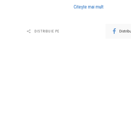
Citeşte mai mult
Distri
DISTRIBUIE PE
URMĂTORUL ARTICOL
Andrew Tate, dat în judecată de trei
femei care îl acuză de viol și agresiun