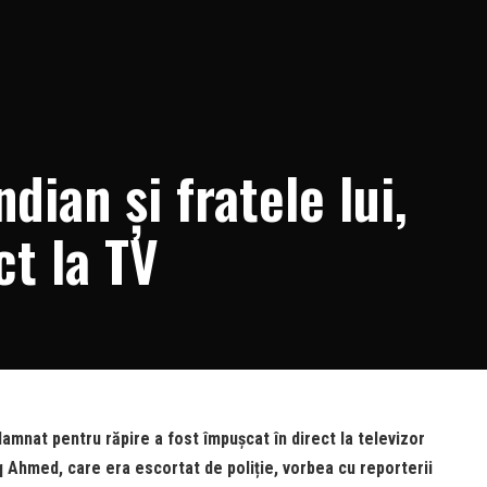
dian și fratele lui,
ct la TV
damnat pentru răpire a fost împușcat în direct la televizor
q Ahmed, care era escortat de poliție, vorbea cu reporterii