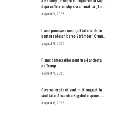
Ambulanţă, atacată cu topoarele în Cluj,
după ce într-un clip s-a afirmat că „fură
copii” • Newsweek România
august 9, 2026
Iranul pune șase condiții Statelor Unite
pentru redeschiderea Strâmtorii Ormuz.
Care sunt acestea
august 9, 2026
Planul democraților pentru a-l ancheta
pe Trump
august 9, 2026
Guvernul crede că sunt mulţi angajaţi în
sănătate. Alexandru Rogobete spune că
nu e destul personal pentru combaterea
august 8, 2026
infecţiilor nosocomiale