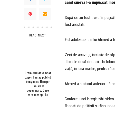
când cineva l-a împușcat mor
După ce au fost trase împușcătur
fost arestați.
READ NEXT
Fiul adolescent al lui Ahmed a 
Zeci de acuzații, inclusiv de răp
ultimele două decenii. Un tribuna
viață, în luna martie, pentru răpi
Premierul desemnat
Eugen Tomac publică
imagini cu Nicușor
Ahmed a susținut anterior că pol
Dan, de la
desemnare. Care
este mesajul lui
Conform unei înregistrări video
flancați de polițiști și răspund