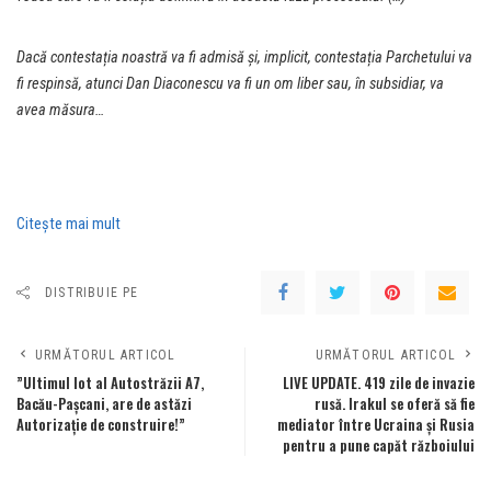
Dacă contestația noastră va fi admisă și, implicit, contestația Parchetului va
fi respinsă, atunci Dan Diaconescu va fi un om liber sau, în subsidiar, va
avea măsura…
Citeşte mai mult
DISTRIBUIE PE
URMĂTORUL ARTICOL
URMĂTORUL ARTICOL
”Ultimul lot al Autostrăzii A7,
LIVE UPDATE. 419 zile de invazie
Bacău-Pașcani, are de astăzi
rusă. Irakul se oferă să fie
Autorizație de construire!”
mediator între Ucraina și Rusia
pentru a pune capăt războiului