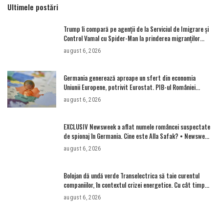
Ultimele postări
Trump îi compară pe agenții de la Serviciul de Imigrare și
Control Vamal cu Spider-Man la prinderea migranților
ilegali și a infractorilor
august 6, 2026
Germania generează aproape un sfert din economia
Uniunii Europene, potrivit Eurostat. PIB-ul României
ajunge la 380 de miliarde de euro
august 6, 2026
EXCLUSIV Newsweek a aflat numele româncei suspectate
de spionaj în Germania. Cine este Alla Safak? • Newsweek
România
august 6, 2026
Bolojan dă undă verde Transelectrica să taie curentul
companiilor, în contextul crizei energetice. Cu cât timp
trebuie să le anunțe înainte
august 6, 2026