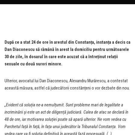
După ce a stat 24 de ore în arestul din Constanța, instanța a decis ca
Dan Diaconescu să rămână în arest la domiciliu pentru următoarele
30 de zile, în dosarul în care este acuzat că a întreținut relații
sexuale cu două surori minore.
Ulterior, avocatul lui Dan Diaconescu, Alexandru Murărescu, a contestat
această măsura, astfel că judecătorii constănțeni o vor dezbate din nou.
„Evident că soluția ne-a nemulțumit. Sunt probleme mari de legalitate a
incriminării și este un act de diligență judiciară. Calea de atac se declară în
48 de ore, iar motivarea soluției poate să apară ulterior. Ne vom vedea cu
Parchetul față în față, în fața unui judecător la Tribunalul Constanța. Vom
vedea care va fi soluția definitivă în această fază procesuală. (…)