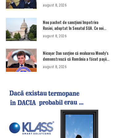
strategii care reprezintă îndatorirea
august 8, 2026
angajaților din minister?”
Nou pachet de sancțiuni împotriva
Rusiei, adoptat în Senatul SUA. Ce noi
probleme ar putea avea Putin? •
august 8, 2026
Newsweek România
Nicușor Dan susține că evaluarea Moody’s
demonstrează că România a făcut pașii
necesari pentru a menține încrederea
august 8, 2026
investitorilor: „Totuși, perspectiva
rămâne rezervată”