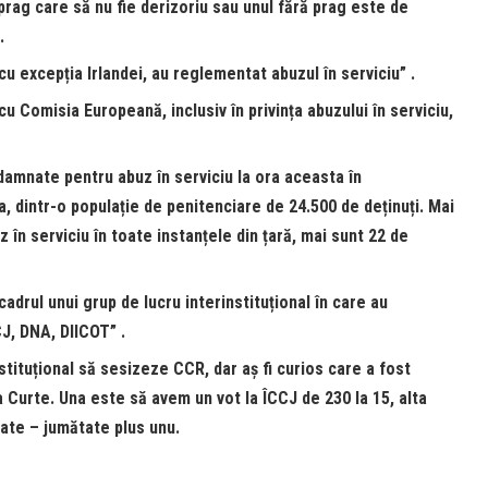
prag care să nu fie derizoriu sau unul fără prag este de
.
u excepția Irlandei, au reglementat abuzul în serviciu” .
cu Comisia Europeană, inclusiv în privința abuzului în serviciu,
amnate pentru abuz în serviciu la ora aceasta în
, dintr-o populație de penitenciare de 24.500 de deținuți. Mai
 în serviciu în toate instanțele din țară, mai sunt 22 de
 cadrul unui grup de lucru interinstituțional în care au
J, DNA, DIICOT” .
tituțional să sesizeze CCR, dar aș fi curios care a fost
ta Curte. Una este să avem un vot la ÎCCJ de 230 la 15, alta
ate – jumătate plus unu.