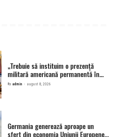
„Trebuie să instituim o prezență
militară americană permanentă în
Polonia”
By
admin
august 8, 2026
Posted
by
Germania generează aproape un
sfert din economia Uniunii Europene,