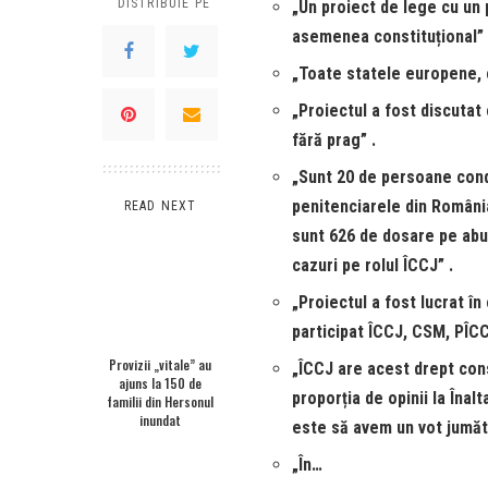
DISTRIBUIE PE
„Un proiect de lege cu un 
asemenea constituțional” 
„Toate statele europene, c
„Proiectul a fost discutat 
fără prag” .
„Sunt 20 de persoane cond
penitenciarele din România
READ NEXT
sunt 626 de dosare pe abuz
cazuri pe rolul ÎCCJ” .
„Proiectul a fost lucrat în
participat ÎCCJ, CSM, PÎCC
Provizii „vitale” au
„ÎCCJ are acest drept cons
ajuns la 150 de
proporția de opinii la Înal
familii din Hersonul
inundat
este să avem un vot jumăt
„În…