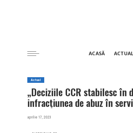
ACASĂ
ACTUA
Actual
„Deciziile CCR stabilesc în d
infracțiunea de abuz în servi
dacă n-are un prag”
aprilie 17, 2023