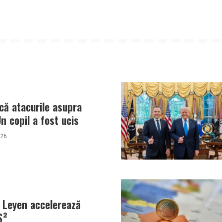
ică atacurile asupra
Un copil a fost ucis
026
 Leyen accelerează
S²