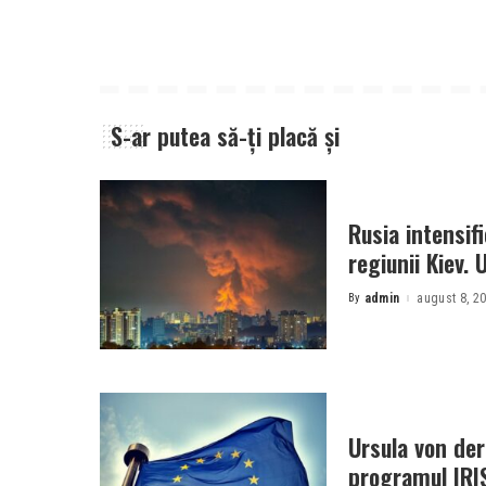
S-ar putea să-ți placă și
Rusia intensif
regiunii Kiev. 
By
admin
august 8, 2
Posted
by
Ursula von der
programul IRI