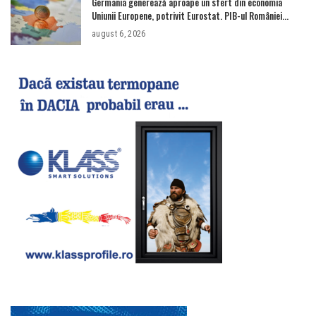
Germania generează aproape un sfert din economia
Uniunii Europene, potrivit Eurostat. PIB-ul României
ajunge la 380 de miliarde de euro
august 6, 2026