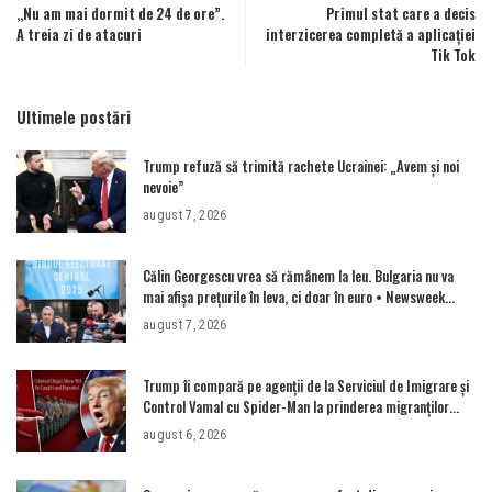
,,Nu am mai dormit de 24 de ore”.
Primul stat care a decis
A treia zi de atacuri
interzicerea completă a aplicației
Tik Tok
Ultimele postări
Trump refuză să trimită rachete Ucrainei: „Avem și noi
nevoie”
august 7, 2026
Călin Georgescu vrea să rămânem la leu. Bulgaria nu va
mai afișa prețurile în leva, ci doar în euro • Newsweek
România
august 7, 2026
Trump îi compară pe agenții de la Serviciul de Imigrare și
Control Vamal cu Spider-Man la prinderea migranților
ilegali și a infractorilor
august 6, 2026