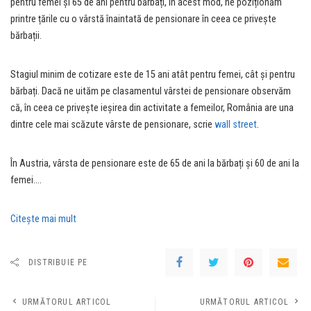
pentru femei și 65 de ani pentru bărbați, în acest mod, ne poziționăm
printre țările cu o vârstă înaintată de pensionare în ceea ce privește
bărbații.
Stagiul minim de cotizare este de 15 ani atât pentru femei, cât și pentru
bărbați. Dacă ne uităm pe clasamentul vârstei de pensionare observăm
că, în ceea ce privește ieșirea din activitate a femeilor, România are una
dintre cele mai scăzute vârste de pensionare, scrie
wall street
.
În Austria, vârsta de pensionare este de 65 de ani la bărbați și 60 de ani la
femei….
Citeşte mai mult
DISTRIBUIE PE
URMĂTORUL ARTICOL
URMĂTORUL ARTICOL