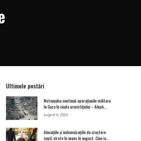
e
Ultimele postări
Netanyahu continuă operațiunile militare
în Gaza în ciuda armistițiului – Aleph
News
august 6, 2026
Alocațiile și indemnizațiile de creștere
copil, virate în avans în august. Cine ia