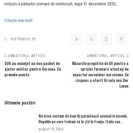
inclusiv a pădurilor primare de neînlocuit, după 31 decembrie 2020,…
Citeşte mai mult
DISTRIBUIE PE
URMĂTORUL ARTICOL
URMĂTORUL ARTICOL
SUA au anunțat un nou pachet de
Măsurile pregătite de UE pentru a
ajutor militar pentru Ucraina. Ce
sprijini fermierii afectați de
prevede acesta
exportul cerealelor ucrainene. Ce
răspuns a oferit Ursula von Der
Leyen
Ultimele postări
Nu orice costum de baie îți garantează accesul la piscină.
Regulile pe care trebuie să le știi în Franța, Italia sau
Germania – Aleph News
august 10, 2026