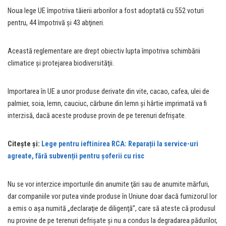
Noua lege UE împotriva tăierii arborilor a fost adoptată cu 552 voturi
pentru, 44 împotrivă şi 43 abţineri.
Această reglementare are drept obiectiv lupta împotriva schimbării
climatice şi protejarea biodiversităţii.
Importarea în UE a unor produse derivate din vite, cacao, cafea, ulei de
palmier, soia, lemn, cauciuc, cărbune din lemn şi hârtie imprimată va fi
interzisă, dacă aceste produse provin de pe terenuri defrişate.
Citește și:
Lege pentru ieftinirea RCA: Reparații la service-uri
agreate, fără subvenții pentru șoferii cu risc
Nu se vor interzice importurile din anumite ţări sau de anumite mărfuri,
dar companiile vor putea vinde produse în Uniune doar dacă furnizorul lor
a emis o aşa numită „declaraţie de diligenţă”, care să ateste că produsul
nu provine de pe terenuri defrişate şi nu a condus la degradarea pădurilor,