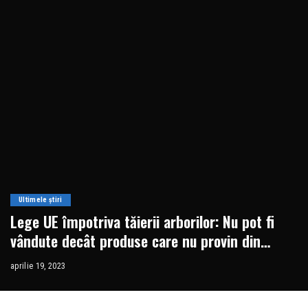
Ultimele știri
Lege UE împotriva tăierii arborilor: Nu pot fi
vândute decât produse care nu provin din
defrișări
aprilie 19, 2023