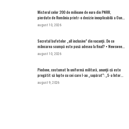
Misterul celor 200 de milioane de euro din PNRR,
pierdute de România printr-o decizie inexplicabilă a Oanei
Gheorghiu. Ultima hotărâre de guvern ar încerca să
august 10, 2026
repare greșeala vicepremierului
Secretul bufetelor „all inclusive” din vacanță. De ce
mâncarea scumpă este pusă adesea la final? • Newsweek
România
august 10, 2026
Piedone, costumat în uniformă militară, anunță că este
pregătit să lupte cu cei care l-au „supărat”: „S-a întors
boomerangul”
august 9, 2026