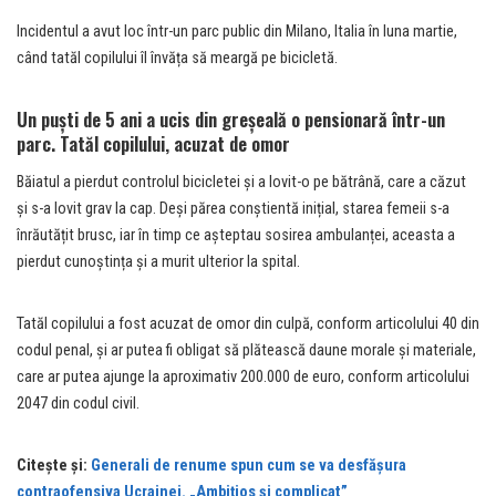
Incidentul a avut loc într-un parc public din Milano, Italia în luna martie,
când tatăl copilului îl învăța să meargă pe bicicletă.
Un puști de 5 ani a ucis din greșeală o pensionară într-un
parc. Tatăl copilului, acuzat de omor
Băiatul a pierdut controlul bicicletei și a lovit-o pe bătrână, care a căzut
și s-a lovit grav la cap. Deși părea conștientă inițial, starea femeii s-a
înrăutățit brusc, iar în timp ce așteptau sosirea ambulanței, aceasta a
pierdut cunoștința și a murit ulterior la spital.
Tatăl copilului a fost acuzat de omor din culpă, conform articolului 40 din
codul penal, și ar putea fi obligat să plătească daune morale și materiale,
care ar putea ajunge la aproximativ 200.000 de euro, conform articolului
2047 din codul civil.
Citește și:
Generali de renume spun cum se va desfășura
contraofensiva Ucrainei. „Ambițios și complicat”