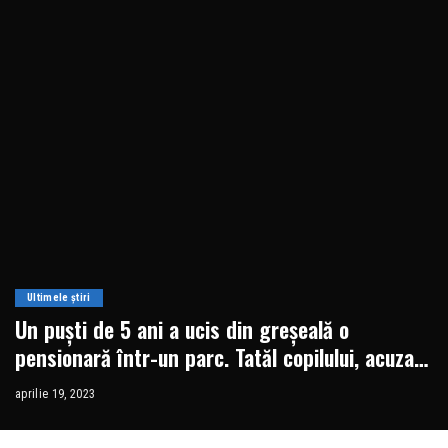
Ultimele știri
Un puști de 5 ani a ucis din greșeală o
pensionară într-un parc. Tatăl copilului, acuzat
de omor
aprilie 19, 2023