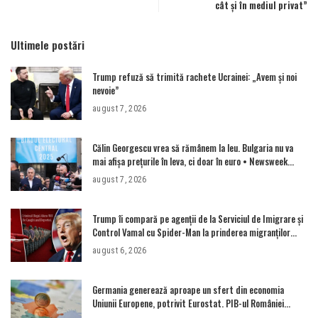
cât şi în mediul privat”
Ultimele postări
Trump refuză să trimită rachete Ucrainei: „Avem și noi
nevoie”
august 7, 2026
Călin Georgescu vrea să rămânem la leu. Bulgaria nu va
mai afișa prețurile în leva, ci doar în euro • Newsweek
România
august 7, 2026
Trump îi compară pe agenții de la Serviciul de Imigrare și
Control Vamal cu Spider-Man la prinderea migranților
ilegali și a infractorilor
august 6, 2026
Germania generează aproape un sfert din economia
Uniunii Europene, potrivit Eurostat. PIB-ul României
ajunge la 380 de miliarde de euro