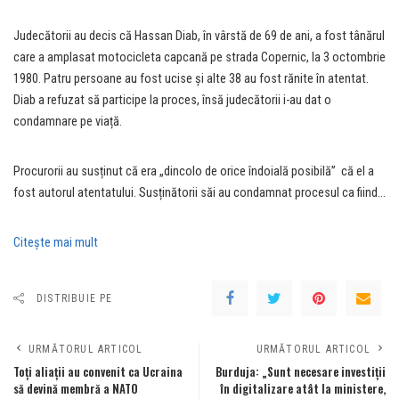
Judecătorii au decis că Hassan Diab, în vârstă de 69 de ani, a fost tânărul
care a amplasat motocicleta capcană pe strada Copernic, la 3 octombrie
1980. Patru persoane au fost ucise și alte 38 au fost rănite în atentat.
Diab a refuzat să participe la proces, însă judecătorii i-au dat o
condamnare pe viață.
Procurorii au susținut că era „dincolo de orice îndoială posibilă” că el a
fost autorul atentatului. Susținătorii săi au condamnat procesul ca fiind…
Citeşte mai mult
DISTRIBUIE PE
URMĂTORUL ARTICOL
URMĂTORUL ARTICOL
Toți aliații au convenit ca Ucraina
Burduja: „Sunt necesare investiţii
să devină membră a NATO
în digitalizare atât la ministere,