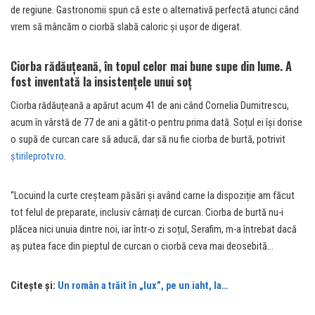
de regiune. Gastronomii spun că este o alternativă perfectă atunci când
vrem să mâncăm o ciorbă slabă caloric și ușor de digerat.
Ciorba rădăuțeană, în topul celor mai bune supe din lume. A
fost inventată la insistențele unui soț
Ciorba rădăuțeană a apărut acum 41 de ani când Cornelia Dumitrescu,
acum în vârstă de 77 de ani a gătit-o pentru prima dată. Soțul ei își dorise
o supă de curcan care să aducă, dar să nu fie ciorba de burtă, potrivit
știrileprotv.ro
.
“Locuind la curte creșteam păsări și având carne la dispoziție am făcut
tot felul de preparate, inclusiv cârnați de curcan. Ciorba de burtă nu-i
plăcea nici unuia dintre noi, iar într-o zi soțul, Serafim, m-a întrebat dacă
aș putea face din pieptul de curcan o ciorbă ceva mai deosebită…
Citește și:
Un român a trăit în „lux”, pe un iaht, la…