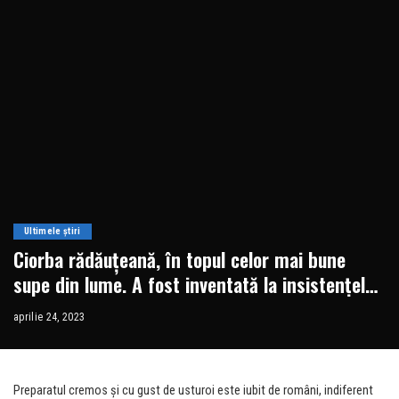
Ultimele știri
Ciorba rădăuțeană, în topul celor mai bune
supe din lume. A fost inventată la insistențele
unui soț
aprilie 24, 2023
Preparatul cremos și cu gust de usturoi este iubit de români, indiferent