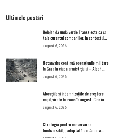
Ultimele postări
Bolojan dă undă verde Transelectrica să
taie curentul companiilor, în contextul
crizei energetice. Cu cât timp trebuie să
august 6, 2026
le anunțe înainte
Netanyahu continuă operațiunile militare
în Gaza în ciuda armistițiului – Aleph
News
august 6, 2026
Alocațiile și indemnizațiile de creștere
copil, virate în avans în august. Cine ia
alocație și după 18 ani? • Newsweek
august 6, 2026
România
Strategia pentru conservarea
biodiversităţii, adoptată de Camera
Deputaţilor. USR susține că a votat