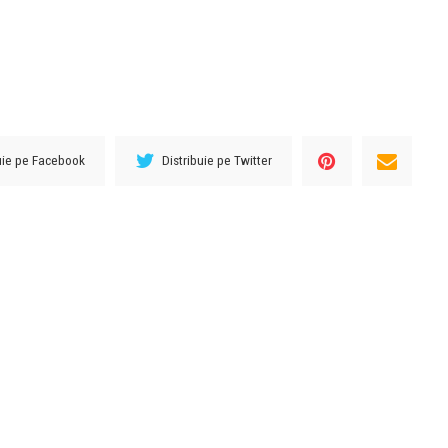
buie pe Facebook
Distribuie pe Twitter
URMĂTORUL ARTICOL
VIDEO Mașină de poliție făcută zob de
un ”cetățean cu impozitele plătite la
zi”. ”Nu-i pot suporta!”