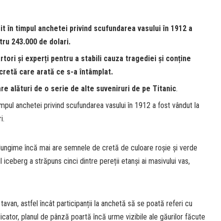
sit în timpul anchetei privind scufundarea vasului în 1912 a
ntru 243.000 de dolari.
rtori și experți pentru a stabili cauza tragediei și conține
 cretă care arată ce s-a întâmplat.
re alături de o serie de alte suveniruri de pe Titanic
.
timpul anchetei privind scufundarea vasului în 1912 a fost vândut la
i.
 lungime încă mai are semnele de cretă de culoare roșie și verde
ul iceberg a străpuns cinci dintre pereții etanși ai masivului vas,
tavan, astfel încât participanții la anchetă să se poată referi cu
ndicator, planul de pânză poartă încă urme vizibile ale găurilor făcute