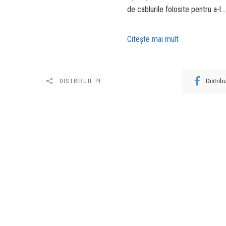
de cablurile folosite pentru a-l…
Citeşte mai mult
Distri
DISTRIBUIE PE
URMĂTORUL ARTICOL
SURSE Guvernul stopează angajările la
stat și reduce 10% din cheltuieli. Nu
vor fi tăieri bugetare