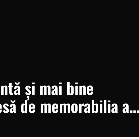
ntă și mai bine
să de memorabilia a
ândut cu 243.000 de do