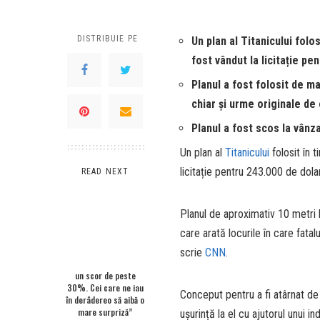
DISTRIBUIE PE
Un plan al Titanicului folo
fost vândut la licitație pe
Planul a fost folosit de ma
chiar și urme originale de
Planul a fost scos la vânza
Un plan al
Titanicului
folosit în 
licitație pentru 243.000 de dolar
READ NEXT
Planul de aproximativ 10 metri
care arată locurile în care fatal
scrie
CNN
.
un scor de peste
30%. Cei care ne iau
Conceput pentru a fi atârnat de 
în derâdereo să aibă o
mare surpriză”
ușurință la el cu ajutorul unui i