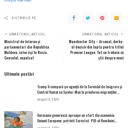
Citeşte mai mult
DISTRIBUIE PE
URMĂTORUL ARTICOL
URMĂTORUL ARTICOL
Ministrul de Interne și
Manchester City – Arsenal, derby-
parlamentari din Republica
ul decisiv din lupta pentru titlul
Moldova, interziși în Rusia.
Premier League. Tot ce trebuie să
Consulul, expulzat
știi despre meci
Ultimele postări
Trump îi compară pe agenții de la Serviciul de Imigrare și
Control Vamal cu Spider-Man la prinderea migranților
ilegali și a infractorilor
august 6, 2026
Germania generează aproape un sfert din economia
Uniunii Europene, potrivit Eurostat. PIB-ul României
ajunge la 380 de miliarde de euro
august 6, 2026