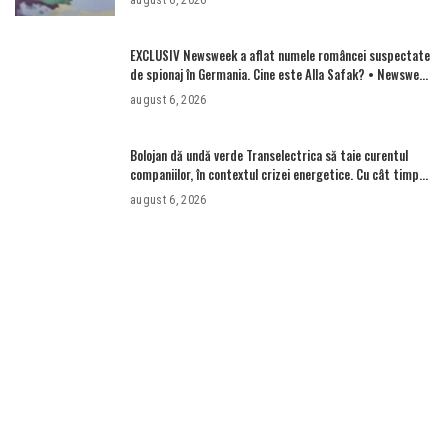
EXCLUSIV Newsweek a aflat numele româncei suspectate
de spionaj în Germania. Cine este Alla Safak? • Newsweek
România
august 6, 2026
Bolojan dă undă verde Transelectrica să taie curentul
companiilor, în contextul crizei energetice. Cu cât timp
trebuie să le anunțe înainte
august 6, 2026