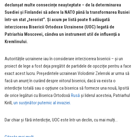
declanșat multe consecințe neașteptate – de la determinarea
Suediei și Finlandei să adere la NATO până la transformarea Rusiei
într-un stat „terorist”. Și acum pe listă poate fi adăugată
interzicerea Bisericii Ortodoxe Ucrainene (UOC) legată de
Patriarhia Moscovei, cândva un instrument util de influență a
Kremlinului.
Autoritățile ucrainene iau în considerare interzicerea bisericii – și un
proiect de lege a fost deja pregătit de partidele de opoziție pentru a face
exact acest lucru. Președintele ucrainean Volodimir Zelenski ar urma să
facă un anunț în curând despre viitorul bisericii, dacă va exista o
interdicție totală sau o opțiune ca biserica să formeze una nouă, lipsită
de orice legături cu Biserica Ortodoxă
Rusă
și liderul acesteia, Patriarhul
Kirill,
un susținător puternic al invaziei.
Dar chiar și fără interdicție, UOC este într-un declin, cu mai mulți…