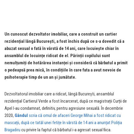
Un cunoscut dezvoltator imobiliar, care a construit un cartier
rezidențial lângă București, a fost închis după ce s-a dovedit că a
abuzat sexual o fată în vârstă de 14 ani, care locuiește chiar în
ansamblul de locuințe ridicat de el. Părinții copilului sunt
nemulțumiți de hotărârea instanței și consideră că bărbatul a primit
o pedeapsă prea mică, în condițiile în care fata a avut nevoie de
psihoterapie timp de un an și jumătate.
Dezvoltatorul imobiliar care a ridicat, lângă București, ansamblul
rezidențial Cartierul Verde a fost încarcerat, după ce magistrații Curții de
Apel l-au condamnat, definitiv, pentru agresiune sexuală. În decembrie
2020,
Gândul
scria că omul de afaceri George Mihai a fost ridicat cu
mascații, după ce tatăl unei fetițe în vârstă de 14 ani a anunțat Poliția
Bragadiru
cu privire la faptul că bărbatul i-a agresat sexual fiica.