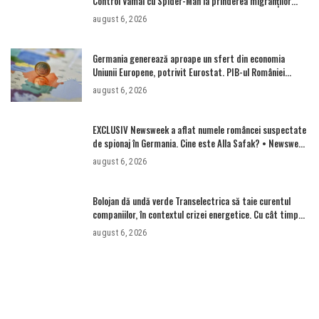
Control Vamal cu Spider-Man la prinderea migranților
ilegali și a infractorilor
august 6, 2026
Germania generează aproape un sfert din economia
Uniunii Europene, potrivit Eurostat. PIB-ul României
ajunge la 380 de miliarde de euro
august 6, 2026
EXCLUSIV Newsweek a aflat numele româncei suspectate
de spionaj în Germania. Cine este Alla Safak? • Newsweek
România
august 6, 2026
Bolojan dă undă verde Transelectrica să taie curentul
companiilor, în contextul crizei energetice. Cu cât timp
trebuie să le anunțe înainte
august 6, 2026