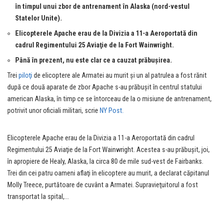
în timpul unui zbor de antrenament în Alaska (nord-vestul
Statelor Unite).
Elicopterele Apache erau de la Divizia a 11-a Aeroportată din
cadrul Regimentului 25 Aviaţie de la Fort Wainwright.
Până în prezent, nu este clar ce a cauzat prăbuşirea.
Trei
piloţi
de elicoptere ale Armatei au murit și un al patrulea a fost rănit
după ce două aparate de zbor Apache s-au prăbuşit în centrul statului
american Alaska, în timp ce se întorceau de la o misiune de antrenament,
potrivit unor oficiali militari, scrie
NY Post.
Elicopterele Apache erau de la Divizia a 11-a Aeroportată din cadrul
Regimentului 25 Aviaţie de la Fort Wainwright. Acestea s-au prăbuşit, joi,
în apropiere de Healy, Alaska, la circa 80 de mile sud-vest de Fairbanks.
Trei din cei patru oameni aflaţi în elicoptere au murit, a declarat căpitanul
Molly Treece, purtătoare de cuvânt a Armatei. Supravieţuitorul a fost
transportat la spital,…