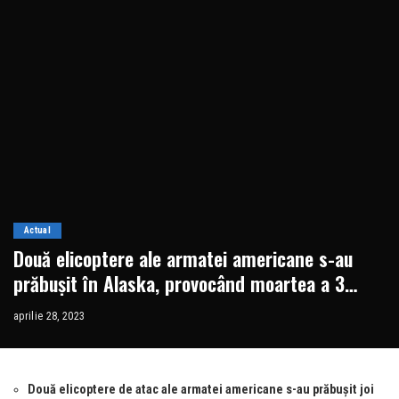
Actual
Două elicoptere ale armatei americane s-au
prăbușit în Alaska, provocând moartea a 3
soldați
aprilie 28, 2023
Două elicoptere de atac ale armatei americane s-au prăbuşit joi