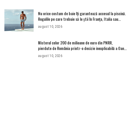
Nu orice costum de baie îți garantează accesul la piscină.
Regulile pe care trebuie să le știi în Franța, Italia sau
Germania – Aleph News
august 10, 2026
Misterul celor 200 de milioane de euro din PNRR,
pierdute de România printr-o decizie inexplicabilă a Oanei
Gheorghiu. Ultima hotărâre de guvern ar încerca să
august 10, 2026
repare greșeala vicepremierului