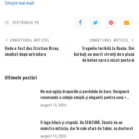
Citeşte mai mult
DISTRIBUIE PE
URMĂTORUL ARTICOL
URMĂTORUL ARTICOL
Unde a fost dus Cristian Rizea,
Tragedie teribilă la Bacău. Doi
imediat după extrădare
bărbați au murit striviți de o placă
de beton care a căzut peste ei
Ultimele postări
Nu mai agăța draperiile și perdelele de bare. Designerii
recomandă o soluție simplă și elegantă pentru casă •
Newsweek România
august 10, 2026
O lege hilară și stupidă. De CENZURĂ. Făcută de un
ministru nătărău, dar în cale afară de falnic, cu doctorat
august 10, 2026