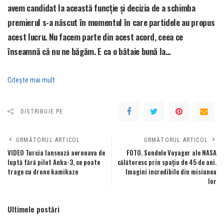
avem candidat la această funcție și decizia de a schimba
premierul s-a născut în momentul în care partidele au propus
acest lucru. Nu facem parte din acest acord, ceea ce
înseamnă că nu ne băgăm. E ca o bătaie bună la…
Citeşte mai mult
DISTRIBUIE PE
URMĂTORUL ARTICOL
URMĂTORUL ARTICOL
VIDEO Turcia lansează aeronava de
FOTO. Sondele Voyager ale NASA
luptă fără pilot Anka-3, ce poate
călătoresc prin spațiu de 45 de ani.
trage cu drone kamikaze
Imagini incredibile din misiunea
lor
Ultimele postări