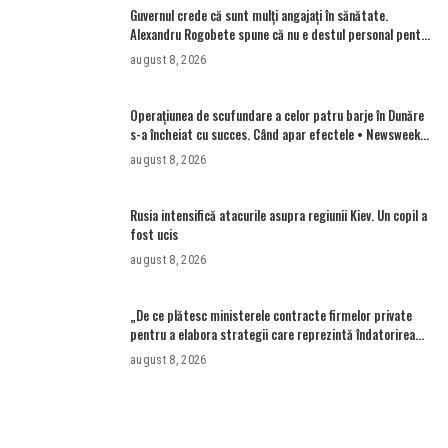
Guvernul crede că sunt mulţi angajaţi în sănătate.
Alexandru Rogobete spune că nu e destul personal pentru
combaterea infecţiilor nosocomiale
august 8, 2026
Operațiunea de scufundare a celor patru barje în Dunăre
s-a încheiat cu succes. Când apar efectele • Newsweek
România
august 8, 2026
Rusia intensifică atacurile asupra regiunii Kiev. Un copil a
fost ucis
august 8, 2026
„De ce plătesc ministerele contracte firmelor private
pentru a elabora strategii care reprezintă îndatorirea
angajaților din minister?”
august 8, 2026