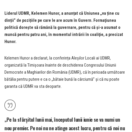
Liderul UDMR, Kelemen Hunor, a anunțat că Uniunea „va ține cu
dinții” de pozițiile pe care le are acum în Guvern. Formaţiunea
politică doreşte să rămână la guvernare, pentru că şi-a asumat o
muncă pentru patru ani, în momentul intrării în coaliţie, a precizat
Hunor.
Kelemen Hunor a declarat, la conferința Aleșilor Locali ai UDMR,
organizată la Timișoara înainte de deschiderea Congresului Uniunii
Democrate a Maghiarilor din România (UDMR), că în perioada următoare
bătălia pentru putere e ca o „bătaie bună la cârciumă” și că nu poate
garanta că UDMR va sta deoparte.
„Pe la sfârșitul lunii mai, începutul lunii iunie se va numi un
nou premier. Pe noi nu ne atinge acest lucru, pentru că noi nu