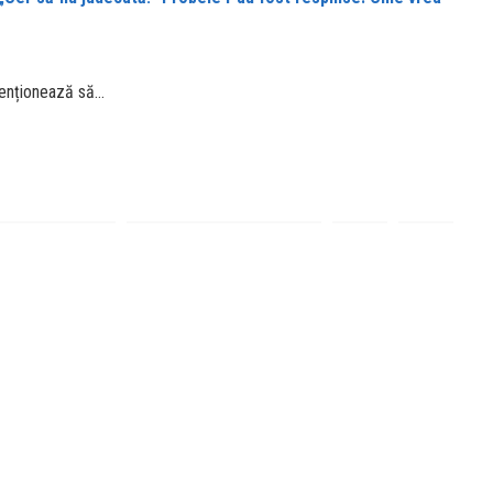
ntenționează să…
buie pe Facebook
Distribuie pe Twitter
URMĂTORUL ARTICOL
„Ei sunt nesănătoși unul pentru celălalt”