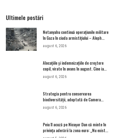
Ultimele postări
Netanyahu continuă operațiunile militare
în Gaza în ciuda armistițiului – Aleph
News
august 6, 2026
Alocațiile și indemnizațiile de creștere
copil, virate în avans în august. Cine ia
alocație și după 18 ani? • Newsweek
august 6, 2026
România
Strategia pentru conservarea
biodiversităţii, adoptată de Camera
Deputaţilor. USR susține că a votat
august 6, 2026
proiectul cu amendamentele PSD pentru
a nu bloca un jalon PNRR
Peiu îl acuză pe Nicușor Dan că minte în
privința aderării la zona euro: „Nu există
niciun consens”