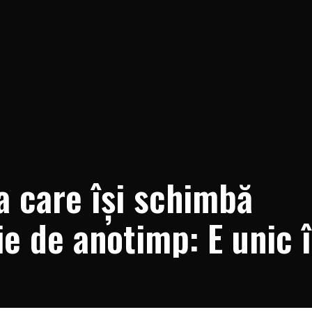
a care își schimbă
ie de anotimp: E unic 
format