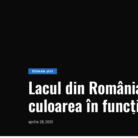
Ultimele știri
Lacul din Români
culoarea în funcț
Europa. Cum s-a 
aprilie 28, 2023