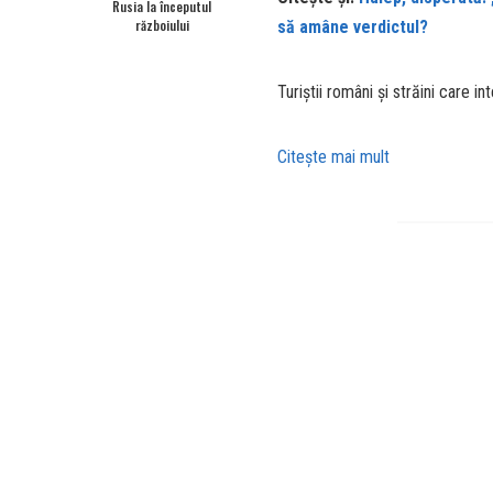
Rusia la începutul
războiului
să amâne verdictul?
Turiștii români și străini care i
Citeşte mai mult
Distri
DISTRIBUIE PE
URMĂTORUL ARTICOL
FOTO. Sondele Voyager ale NASA
călătoresc prin spațiu de 45 de ani.
Imagini incredibile din misiunea lor