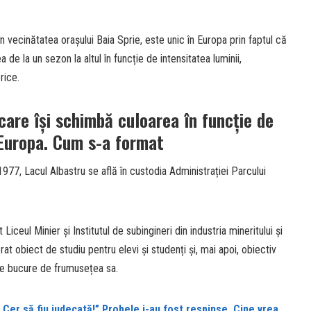
în vecinătatea orașului Baia Sprie, este unic în Europa prin faptul că
 de la un sezon la altul în funcție de intensitatea luminii,
erice.
care își schimbă culoarea în funcție de
 Europa. Cum s-a format
1977, Lacul Albastru se află în custodia Administrației Parcului
 Liceul Minier și Institutul de subingineri din industria mineritului și
rat obiect de studiu pentru elevi și studenți și, mai apoi, obiectiv
 se bucure de frumusețea sa.
„Cer să fiu judecată!” Probele i-au fost respinse. Cine vrea