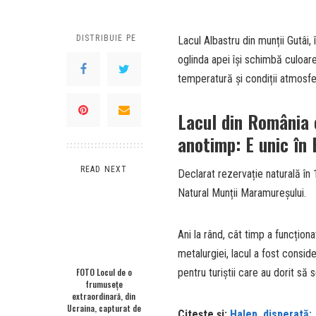
DISTRIBUIE PE
Lacul Albastru din munții Gutâi, 
oglinda apei își schimbă culoarea
temperatură și condiții atmosf
Lacul din România 
anotimp: E unic în
READ NEXT
Declarat rezervație naturală în 
Natural Munții Maramureșului.
Ani la rând, cât timp a funcționat
metalurgiei, lacul a fost conside
FOTO Locul de o
pentru turiștii care au dorit să
frumuseţe
extraordinară, din
Ucraina, capturat de
Citește și:
Halep, disperată: 