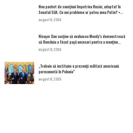
Nou pachet de sancțiuni împotriva Rusiei, adoptat în
Senatul SUA. Ce noi probleme ar putea avea Putin? •
Newsweek România
august 8, 2026
Nicușor Dan susține că evaluarea Moody’s demonstrează
că România a făcut pașii necesari pentru a menține
încrederea investitorilor: „Totuși, perspectiva rămâne
august 8, 2026
rezervată”
„Trebuie să instituim o prezență militară americană
permanentă în Polonia”
august 8, 2026