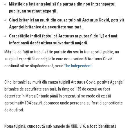
Măștile de față ar trebui să fie purtate din nou în transportul
public, au susținut experții.
Cinci britanici au murit din cauza tulpinii Arcturus Covid, potrivit
Agenției britanice de securitate sanitară.
Cercetările indică faptul că Arcturus ar putea fi de 1,2 ori mai
infecțioasă decât ultima subvariantă majoră.
Măștile de față ar trebui să fie purtate din nou în transportul public, au
susținut experții, în condițiile în care noua variantă Arcturus Covid
continuă să se răspândească, scrie
The Independent
.
Cinci britanici au murit din cauza tulpinii Arcturus Covid, potrivit Agenției
britanice de securitate sanitară, în timp ce 135 de cazuri au fost
detectate în Marea Britanie până în prezent, și se crede că există
aproximativ 104 cazuri, deoarece unele persoane au fost diagnosticate
de două ori.
Noua tulpină, cunoscută sub numele de XBB.1.16, a fost identificată