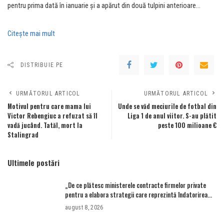
pentru prima dată în ianuarie și a apărut din două tulpini anterioare…
Citeşte mai mult
DISTRIBUIE PE
URMĂTORUL ARTICOL
URMĂTORUL ARTICOL
Motivul pentru care mama lui
Unde se văd meciurile de fotbal din
Victor Rebengiuc a refuzat să îl
Liga 1 de anul viitor. S-au plătit
vadă jucând. Tatăl, mort la
peste 100 milioane €
Stalingrad
Ultimele postări
„De ce plătesc ministerele contracte firmelor private
pentru a elabora strategii care reprezintă îndatorirea
angajaților din minister?”
august 8, 2026