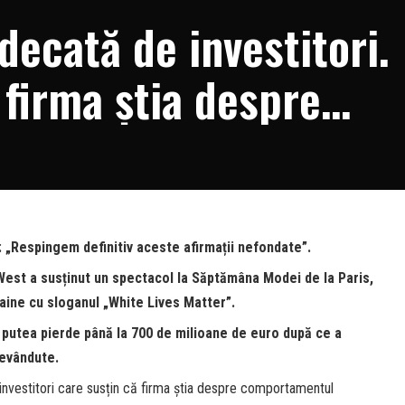
decată de investitori.
 firma știa despre
roblematic al lui Ka
 „Respingem definitiv aceste afirmații nefondate”.
West a susținut un spectacol la Săptămâna Modei de la Paris,
aine cu sloganul „White Lives Matter”.
 putea pierde până la 700 de milioane de euro după ce a
evândute.
investitori care susțin că firma știa despre comportamentul