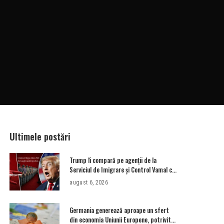
nye
Ultimele postări
Trump îi compară pe agenții de la
Serviciul de Imigrare și Control Vamal cu
Spider-Man la prinderea migranților
august 6, 2026
ilegali și a infractorilor
Germania generează aproape un sfert
din economia Uniunii Europene, potrivit