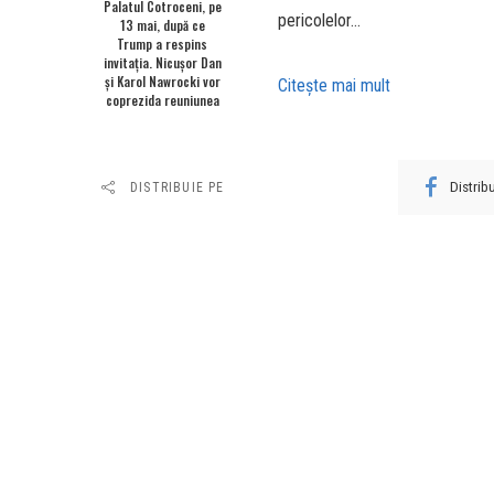
Palatul Cotroceni, pe
pericolelor…
13 mai, după ce
Trump a respins
invitația. Nicușor Dan
și Karol Nawrocki vor
Citeşte mai mult
coprezida reuniunea
Distri
DISTRIBUIE PE
URMĂTORUL ARTICOL
Un bărbat a adus 2,5 kilograme de
droguri pentru a le vinde la „Sunwaves