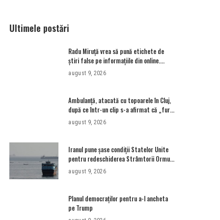
Ultimele postări
Radu Miruţă vrea să pună etichete de
știri false pe informațiile din online.
Ministrul demis al Apărării a fost acuzat
august 9, 2026
în repetate rânduri că răspândeşte el
însuși dezinformări. Gândul trece în
revistă derapajele oficialului
Ambulanţă, atacată cu topoarele în Cluj,
după ce într-un clip s-a afirmat că „fură
copii” • Newsweek România
august 9, 2026
Iranul pune șase condiții Statelor Unite
pentru redeschiderea Strâmtorii Ormuz.
Care sunt acestea
august 9, 2026
Planul democraților pentru a-l ancheta
pe Trump