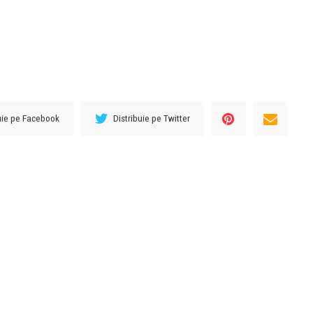
buie pe Facebook
Distribuie pe Twitter
URMĂTORUL ARTICOL
Calvarul prin care trece o tânără de 19
”
ani în fiecare seară. ”Pornesc TV-ul
doar să le acopăr”