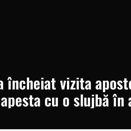
a încheiat vizita apost
dapesta cu o slujbă în 
veranului Pontif