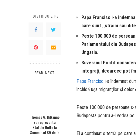
DISTRIBUIE PE
Papa Francisc i-a îndemnat
care sunt ,,străini sau difer
Peste 100.000 de persoane 
Parlamentului din Budapesta
Ungaria.
Suveranul Pontif consideră 
integrați, deoarece pot îm
READ NEXT
Papa Francisc
i-a îndemnat dumi
închidă ușa migranților și celor c
Peste 100.000 de persoane s-au 
Budapesta pentru a-l vedea pe Pa
Thomas G. DiNanno
va reprezenta
Statele Unite la
Summit-ul B9 de la
El a continuat o temă pe care a î