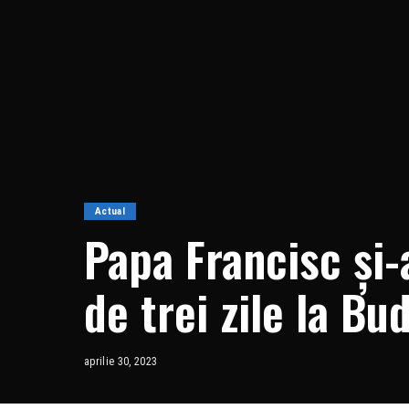
Actual
Papa Francisc și-
de trei zile la Bu
liber. Mesajul Su
aprilie 30, 2023