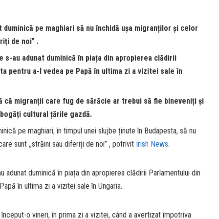
 duminică pe maghiari să nu închidă ușa migranților și celor
iți de noi” .
s-au adunat duminică în piața din apropierea clădirii
 pentru a-l vedea pe Papă în ultima zi a vizitei sale în
că migranții care fug de sărăcie ar trebui să fie bineveniți și
bogăți cultural țările gazdă.
nică pe maghiari, în timpul unei slujbe ținute în Budapesta, să nu
are sunt ,,străini sau diferiți de noi” , potrivit
Irish News
.
adunat duminică în piața din apropierea clădirii Parlamentului din
pă în ultima zi a vizitei sale în Ungaria.
nceput-o vineri, în prima zi a vizitei, când a avertizat împotriva