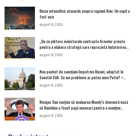
Rusia intensifică atacurile asupra regiunii Kiev. Un copil a
fost ucis
august 8, 2026
„De ce plătesc ministerele contracte firmelor private
pentru a elabora strategii care reprezintă îndatorirea
angajaților din minister?”
august 8, 2026
Nou pachet de sancțiuni împotriva Rusiei, adoptat în
Senatul SUA. Ce noi probleme ar putea avea Putin? •
Newsweek România
august 8, 2026
Nicușor Dan susține că evaluarea Moody’s demonstrează
că România a făcut pașii necesari pentru a menține
încrederea investitorilor: „Totuși, perspectiva rămâne
august 8, 2026
rezervată”