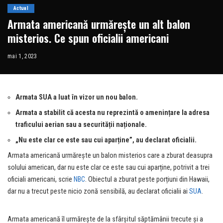
Actual
Armata americană urmărește un alt balon
misterios. Ce spun oficialii americani
mai 1, 2023
Armata SUA a luat în vizor un nou balon.
Armata a stabilit că acesta nu reprezintă o amenințare la adresa
traficului aerian sau a securității naționale.
„Nu este clar ce este sau cui aparține”, au declarat oficialii.
Armata americană urmărește un balon misterios care a zburat deasupra
solului american, dar nu este clar ce este sau cui aparține, potrivit a trei
oficiali americani, scrie
NBC
. Obiectul a zburat peste porțiuni din Hawaii,
dar nu a trecut peste nicio zonă sensibilă, au declarat oficialii ai
SUA
.
Armata americană îl urmărește de la sfârșitul săptămânii trecute și a