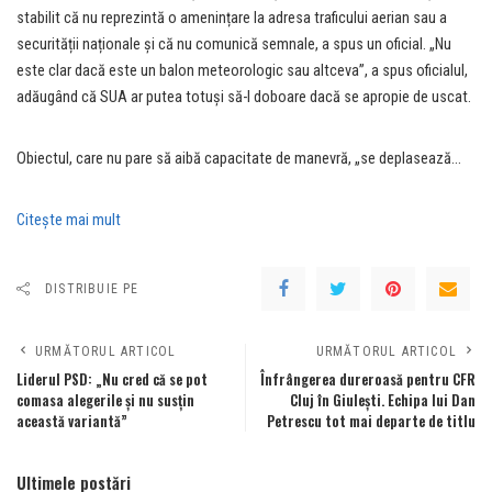
stabilit că nu reprezintă o amenințare la adresa traficului aerian sau a
securității naționale și că nu comunică semnale, a spus un oficial. „Nu
este clar dacă este un balon meteorologic sau altceva”, a spus oficialul,
adăugând că SUA ar putea totuși să-l doboare dacă se apropie de uscat.
Obiectul, care nu pare să aibă capacitate de manevră, „se deplasează…
Citeşte mai mult
DISTRIBUIE PE
URMĂTORUL ARTICOL
URMĂTORUL ARTICOL
Liderul PSD: „Nu cred că se pot
Înfrângerea dureroasă pentru CFR
comasa alegerile și nu susțin
Cluj în Giulești. Echipa lui Dan
această variantă”
Petrescu tot mai departe de titlu
Ultimele postări