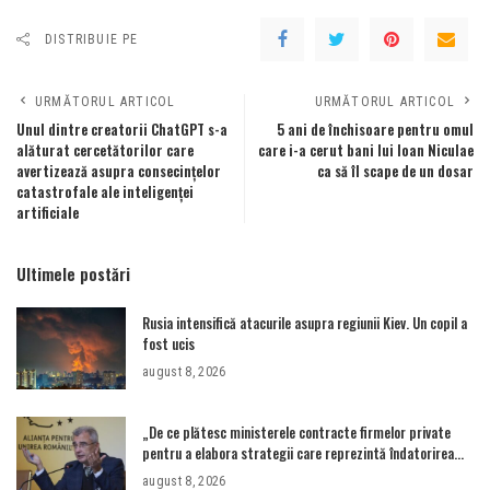
DISTRIBUIE PE
URMĂTORUL ARTICOL
URMĂTORUL ARTICOL
Unul dintre creatorii ChatGPT s-a
5 ani de închisoare pentru omul
alăturat cercetătorilor care
care i-a cerut bani lui Ioan Niculae
avertizează asupra consecințelor
ca să îl scape de un dosar
catastrofale ale inteligenței
artificiale
Ultimele postări
Rusia intensifică atacurile asupra regiunii Kiev. Un copil a
fost ucis
august 8, 2026
„De ce plătesc ministerele contracte firmelor private
pentru a elabora strategii care reprezintă îndatorirea
angajaților din minister?”
august 8, 2026