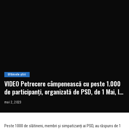
Ultimele știri
VIDEO Petrecere câmpenească cu peste 1.000
de participanți, organizată de PSD, de 1 Mai, la
Slatina
mai 2, 2023
Peste 1000 de slătineni, membri și simpatizanți ai PSD, au răspuns de 1