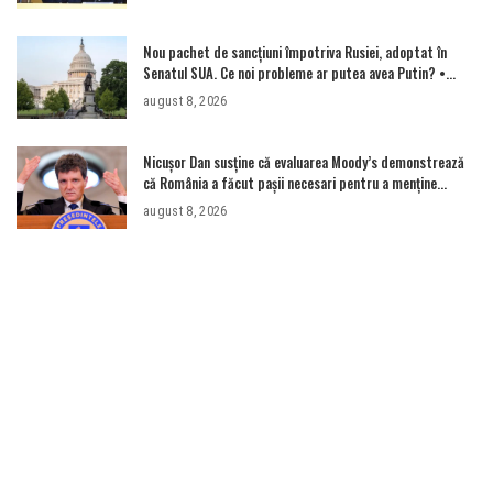
Nou pachet de sancțiuni împotriva Rusiei, adoptat în
Senatul SUA. Ce noi probleme ar putea avea Putin? •
Newsweek România
august 8, 2026
Nicușor Dan susține că evaluarea Moody’s demonstrează
că România a făcut pașii necesari pentru a menține
încrederea investitorilor: „Totuși, perspectiva rămâne
august 8, 2026
rezervată”