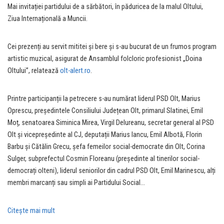
Mai invitației partidului de a sărbători, în păduricea de la malul Oltului,
Ziua Internațională a Muncii.
Cei prezenți au servit mititei și bere și s-au bucurat de un frumos program
artistic muzical, asigurat de Ansamblul folcloric profesionist „Doina
Oltului”, relatează
olt-alert.ro
.
Printre participanții la petrecere s-au numărat liderul PSD Olt, Marius
Oprescu, președintele Consiliului Județean Olt, primarul Slatinei, Emil
Moț, senatoarea Siminica Mirea, Virgil Delureanu, secretar general al PSD
Olt și vicepreședinte al CJ, deputații Marius Iancu, Emil Albotă, Florin
Barbu și Cătălin Grecu, șefa femeilor social-democrate din Olt, Corina
Sulger, subprefectul Cosmin Floreanu (președinte al tinerilor social-
democrați olteni), liderul seniorilor din cadrul PSD Olt, Emil Marinescu, alți
membri marcanți sau simpli ai Partidului Social…
Citeşte mai mult