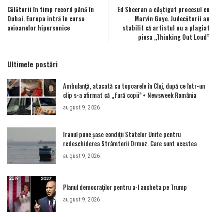
Călătorii în timp record până în
Ed Sheeran a câștigat procesul cu
Dubai. Europa intră în cursa
Marvin Gaye. Judecătorii au
avioanelor hipersonice
stabilit că artistul nu a plagiat
piesa ,,Thinking Out Loud”
Ultimele postări
Ambulanţă, atacată cu topoarele în Cluj, după ce într-un
clip s-a afirmat că „fură copii” • Newsweek România
august 9, 2026
Iranul pune șase condiții Statelor Unite pentru
redeschiderea Strâmtorii Ormuz. Care sunt acestea
august 9, 2026
Planul democraților pentru a-l ancheta pe Trump
august 9, 2026