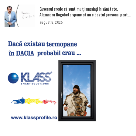
Guvernul crede că sunt mulţi angajaţi în sănătate.
Alexandru Rogobete spune că nu e destul personal pentru
combaterea infecţiilor nosocomiale
august 8, 2026