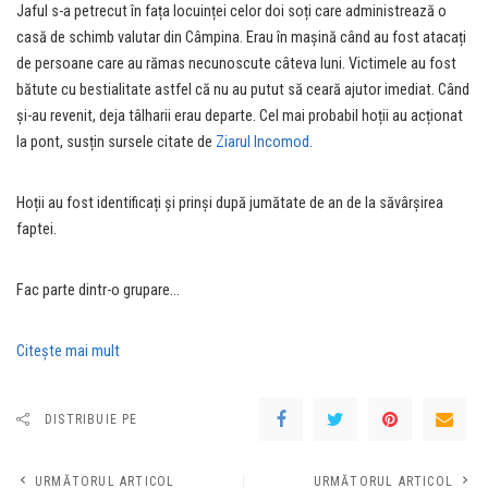
Jaful s-a petrecut în fața locuinței celor doi soți care administrează o
casă de schimb valutar din Câmpina. Erau în mașină când au fost atacați
de persoane care au rămas necunoscute câteva luni.
Victimele au fost
bătute cu bestialitate astfel că nu au putut să ceară ajutor imediat.
Când
și-au revenit, deja tâlharii erau departe. Cel mai probabil hoții au acționat
la pont, susțin sursele citate de
Ziarul Incomod
.
Hoții au fost identificați și prinși după jumătate de an de la săvârșirea
faptei.
Fac parte dintr-o grupare…
Citeşte mai mult
DISTRIBUIE PE
URMĂTORUL ARTICOL
URMĂTORUL ARTICOL