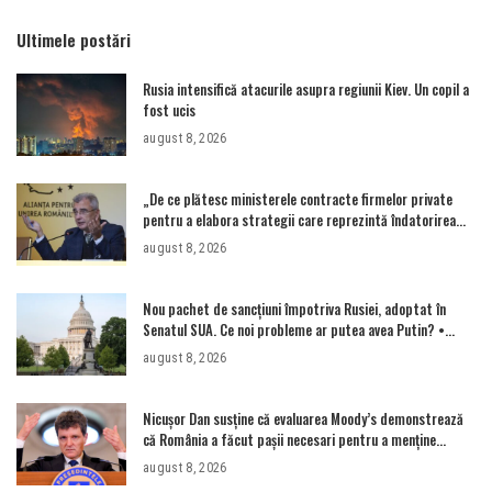
Ultimele postări
Rusia intensifică atacurile asupra regiunii Kiev. Un copil a
fost ucis
august 8, 2026
„De ce plătesc ministerele contracte firmelor private
pentru a elabora strategii care reprezintă îndatorirea
angajaților din minister?”
august 8, 2026
Nou pachet de sancțiuni împotriva Rusiei, adoptat în
Senatul SUA. Ce noi probleme ar putea avea Putin? •
Newsweek România
august 8, 2026
Nicușor Dan susține că evaluarea Moody’s demonstrează
că România a făcut pașii necesari pentru a menține
încrederea investitorilor: „Totuși, perspectiva rămâne
august 8, 2026
rezervată”