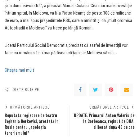
și la dumneavoastră”, a precizat Marcel Ciolacu. Cea mai mare investiție
într-un spital, în Moldova, va fi la Piatra Neamț, de peste 300 de milioane
de euro, a mai spus președintele PSD, care a amintit și că „mult-promisa
Autostradă a Moldovei” va trece pe lângă Roman.
Liderul Partidului Social Democrat a precizat că astfel de investiții vor
face ca românii să nu mai părăsească țara, iar Moldova să nu…
Citeşte mai mult
DISTRIBUIE PE
URMĂTORUL ARTICOL
URMĂTORUL ARTICOL
Reputata regizoare de teatru
UPDATE. Primarul Anton Valeriu de
Evghenia Berkovici, arestată în
la Corbeanca, reținut de DNA,
Rusia pentru „apologia
eliberat după 48 de ore
terorismului”