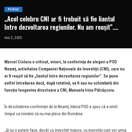
Politică
„Acel celebru CNI ar fi trebuit să fie liantul
între dezvoltarea regiunilor. Nu am reușit”.
Urmează schimbarea șefei CNI?
mai 5, 2023
Marcel Ciolacu a criticat, vineri, la conferința de alegeri a PSD
Neamț, activitatea Companiei Naționale de Investiții (CNI), care nu
ar fi reușit să fie „liantul între dezvoltarea regiunilor”. Se pune
astfel întrebarea dacă, după rotativă, va fi sau nu schimbată din
funcție longeviva directoare a CNI, Manuela Irina Pătrășcoiu.
În deschiderea conferinței de la Neamț, liderul PSD a spus că a venit
timpul ca românii să nu mai plece din România.
„Și nu o putem face, decât cu investiții majore, cu investiții cum vor urma