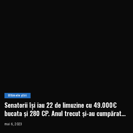
Ultimele știri
Senatorii își iau 22 de limuzine cu 49.000€
bucata și 280 CP. Anul trecut și-au cumpărat
alte 20
mai 6, 2023