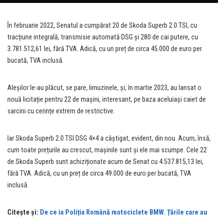
În februarie 2022, Senatul a cumpărat 20 de Skoda Superb 2.0 TSI, cu
tracțiune integrală, transmisie automată DSG și 280 de cai putere, cu
3.781.512,61 lei, fără TVA. Adică, cu un preț de circa 45.000 de euro per
bucată, TVA inclusă.
Aleșilor le-au plăcut, se pare, limuzinele, și, în martie 2023, au lansat o
nouă licitație pentru 22 de mașini, interesant, pe baza aceluiași caiet de
sarcini cu cerințe extrem de restrictive.
Iar Skoda Superb 2.0 TSI DSG 4×4 a câștigat, evident, din nou. Acum, însă,
cum toate prețurile au crescut, mașinile sunt și ele mai scumpe. Cele 22
de Skoda Superb sunt achiziționate acum de Senat cu 4.537.815,13 lei,
fără TVA. Adică, cu un preț de circa 49.000 de euro per bucată, TVA
inclusă.
Citește și:
De ce ia Poliția Română motociclete BMW. Țările care au