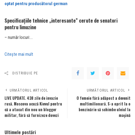
optat pentru producătorul german
Specificațiile tehnice „interesante” cerute de senatori
pentru limuzine
– număr locuri:…
Citeşte mai mult
DISTRIBUIE PE
URMĂTORUL ARTICOL
URMĂTORUL ARTICOL
LIVE UPDATE. 438 zile de invazie
O femeie fără adăpost a devenit
rusă. Moscova acuză Kievul pentru
multimilionară. S-a oprit la o
că a atacat din nou un blogger
benzinărie să schimbe uleiul la
militar, fără să furnizeze dovezi
mașină
Ultimele postări