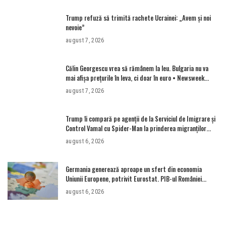
Trump refuză să trimită rachete Ucrainei: „Avem și noi
nevoie”
august 7, 2026
Călin Georgescu vrea să rămânem la leu. Bulgaria nu va
mai afișa prețurile în leva, ci doar în euro • Newsweek
România
august 7, 2026
Trump îi compară pe agenții de la Serviciul de Imigrare și
Control Vamal cu Spider-Man la prinderea migranților
ilegali și a infractorilor
august 6, 2026
Germania generează aproape un sfert din economia
Uniunii Europene, potrivit Eurostat. PIB-ul României
ajunge la 380 de miliarde de euro
august 6, 2026