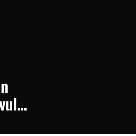
in
vul e