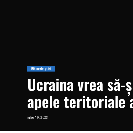
Ultimele știri
Ucraina vrea să-ş
apele teritoriale
deblocarea”
iulie 19, 2023