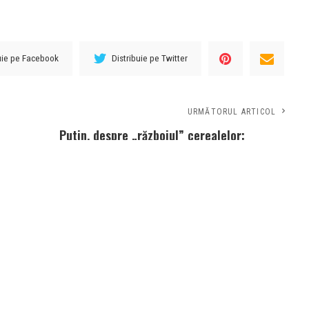
buie pe Facebook
Distribuie pe Twitter
URMĂTORUL ARTICOL
Putin, despre „războiul” cerealelor:
„Vom reveni în acord dacă cererile
noastre sunt respectate”