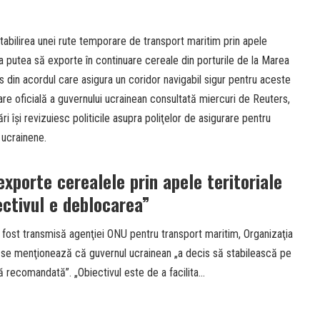
stabilirea unei rute temporare de transport maritim prin apele
 a putea să exporte în continuare cereale din porturile de la Marea
 din acordul care asigura un coridor navigabil sigur pentru aceste
oare oficială a guvernului ucrainean consultată miercuri de Reuters,
ri îşi revizuiesc politicile asupra poliţelor de asigurare pentru
 ucrainene.
exporte cerealele prin apele teritoriale
ectivul e deblocarea”
a fost transmisă agenţiei ONU pentru transport maritim, Organizaţia
ea se menţionează că guvernul ucrainean „a decis să stabilească pe
 recomandată”. „Obiectivul este de a facilita…