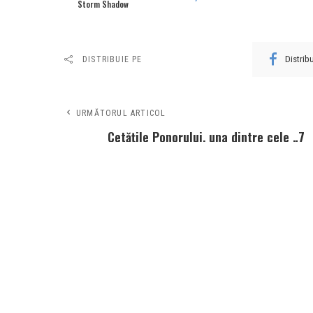
Storm Shadow
Distri
DISTRIBUIE PE
URMĂTORUL ARTICOL
Cetățile Ponorului, una dintre cele „7
minuni” naturale ale României.
Cunoscut în întreaga lume