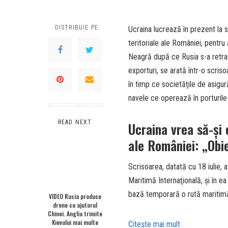
DISTRIBUIE PE
Ucraina lucrează în prezent la 
teritoriale ale României, pentru
Neagră după ce Rusia s-a retras
exporturi, se arată într-o scris
în timp ce societăţile de asigură
navele ce operează în porturile
READ NEXT
Ucraina vrea să-şi 
ale României: „Obi
Scrisoarea, datată cu 18 iulie, 
Maritimă Internaţională, şi în 
bază temporară o rută maritimă
VIDEO Rusia produce
drone cu ajutorul
Chinei. Anglia trimite
Kievului mai multe
Citeşte mai mult