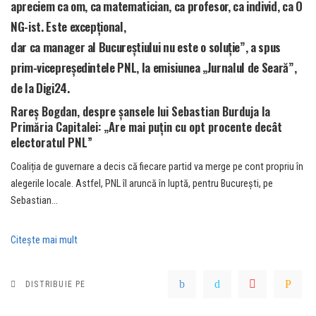
a
preciem
ca
om,
ca
matematician,
ca
profesor,
ca
individ,
ca
O
NG-ist
.
Este excepțional,
dar
ca
manager
al
Bucureștiului
nu
este
o
soluție”, a spus
prim-vicepreședintele PNL, la emisiunea „Jurnalul de Seară”,
de la Digi24.
Rareș Bogdan, despre șansele lui Sebastian Burduja la
Primăria Capitalei: „Are mai puțin cu opt procente decât
electoratul PNL”
Coaliția de guvernare a decis că fiecare partid va merge pe cont propriu în
alegerile locale. Astfel, PNL îl aruncă în luptă, pentru București, pe
Sebastian…
Citeşte mai mult
DISTRIBUIE PE