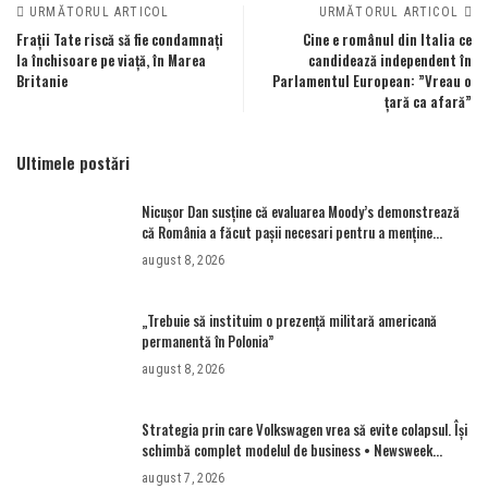
URMĂTORUL ARTICOL
URMĂTORUL ARTICOL
Frații Tate riscă să fie condamnați
Cine e românul din Italia ce
la închisoare pe viață, în Marea
candidează independent în
Britanie
Parlamentul European: ”Vreau o
țară ca afară”
Ultimele postări
Nicușor Dan susține că evaluarea Moody’s demonstrează
că România a făcut pașii necesari pentru a menține
încrederea investitorilor: „Totuși, perspectiva rămâne
august 8, 2026
rezervată”
„Trebuie să instituim o prezență militară americană
permanentă în Polonia”
august 8, 2026
Strategia prin care Volkswagen vrea să evite colapsul. Îşi
schimbă complet modelul de business • Newsweek
România
august 7, 2026