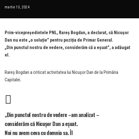
martie 13, 2024
Prim-vicepreședintele PNL, Rareș Bogdan, a declarat, că Nicușor
Dan nu este „o soluție” pentru poziția de Primar General.
„
Din
punctul
nostru
de
vedere
,
considerăm
că
a
eșuat”, a adăugat
el.
Rareș Bogdan a criticat activitatea lui Nicușor Dan de la Primăria
Capitalei.
„Din
punctul
nostru
de
vedere –
am
analizat –
considerăm
că
Nicușor
Dan
a
eșuat.
N
oi
nu
avem
ceva
cu
domnia
sa. Îl