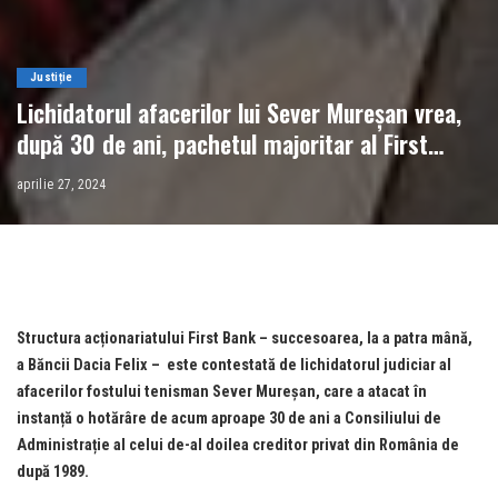
Justiție
Lichidatorul afacerilor lui Sever Mureșan vrea,
după 30 de ani, pachetul majoritar al First
Bank, în curs de vânzare. Cât ar accepta la
aprilie 27, 2024
negocieri
Structura acționariatului First Bank – succesoarea, la a patra mână,
a Băncii Dacia Felix – este contestată de lichidatorul judiciar al
afacerilor fostului tenisman Sever Mureșan, care a atacat în
instanță o hotărâre de acum aproape 30 de ani a Consiliului de
Administrație al celui de-al doilea creditor privat din România de
după 1989.