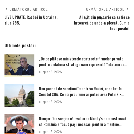
URMĂTORUL ARTICOL
URMĂTORUL ARTICOL
LIVE UPDATE. Război în Ucraina,
A ieşit din puşcărie ca să fie se
ziua 795.
întoarcă de unde-a plecat. Cum a
fost posibil
Ultimele postări
„De ce plătesc ministerele contracte firmelor private
pentru a elabora strategii care reprezintă îndatorirea
angajaților din minister?”
august 8, 2026
Nou pachet de sancțiuni împotriva Rusiei, adoptat în
Senatul SUA. Ce noi probleme ar putea avea Putin? •
Newsweek România
august 8, 2026
Nicușor Dan susține că evaluarea Moody’s demonstrează
că România a făcut pașii necesari pentru a menține
încrederea investitorilor: „Totuși, perspectiva rămâne
august 8, 2026