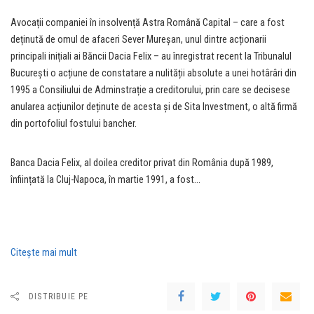
Avocații companiei în insolvență Astra Română Capital – care a fost
deținută de omul de afaceri Sever Mureșan, unul dintre acționarii
principali inițiali ai Băncii Dacia Felix – au înregistrat recent la Tribunalul
București o acțiune de constatare a nulității absolute a unei hotârâri din
1995 a Consiliului de Adminstrație a creditorului, prin care se decisese
anularea acțiunilor deținute de acesta și de Sita Investment, o altă firmă
din portofoliul fostului bancher.
Banca Dacia Felix, al doilea creditor privat din România după 1989,
înființată la Cluj-Napoca, în martie 1991, a fost…
Citeşte mai mult
DISTRIBUIE PE