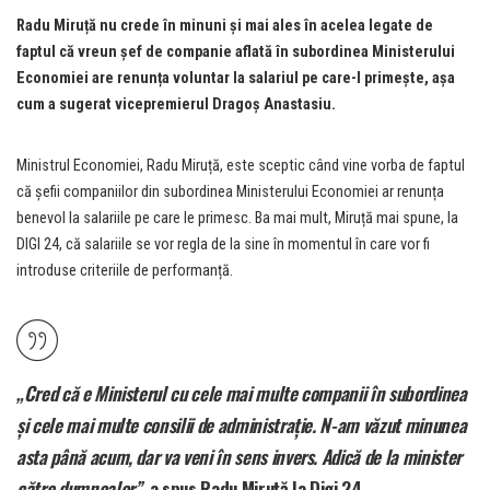
Radu Miruță nu crede în minuni și mai ales în acelea legate de
faptul că vreun șef de companie aflată în subordinea Ministerului
Economiei are renunța voluntar la salariul pe care-l primește, așa
cum a sugerat vicepremierul Dragoș Anastasiu.
Ministrul Economiei, Radu Miruță, este sceptic când vine vorba de faptul
că șefii companiilor din subordinea Ministerului Economiei ar renunța
benevol la salariile pe care le primesc. Ba mai mult, Miruță mai spune, la
DIGI 24, că salariile se vor regla de la sine în momentul în care vor fi
introduse criteriile de performanță.
„Cred că e Ministerul cu cele mai multe companii în subordinea
și cele mai multe consilii de administrație. N-am văzut minunea
asta până acum, dar va veni în sens invers. Adică de la minister
către dumnealor”
, a spus Radu Miruță la Digi 24.