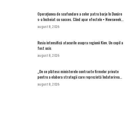
Operațiunea de scufundare a celor patru barje în Dunăre
s-a încheiat cu succes. Când apar efectele • Newsweek
România
august 8, 2026
Rusia intensifică atacurile asupra regiunii Kiev. Un copil a
fost ucis
august 8, 2026
„De ce plătesc ministerele contracte firmelor private
pentru a elabora strategii care reprezintă îndatorirea
angajaților din minister?”
august 8, 2026