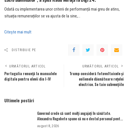
Odată cu implementarea unor criterii de performanță mai greu de atins,
situația remunerațiilor se va ajusta de la sine,…
Citeşte mai mult
DISTRIBUIE PE
URMĂTORUL ARTICOL
URMĂTORUL ARTICOL
Portugalia renunță la manualele
Trump consideră fotovoltaicele și
digitale pentru elevii din I-IV
eolienele dăunătoare rețelei
electrice. Se taie subvențiile
Ultimele postări
Guvernul crede că sunt mulţi angajaţi în sănătate.
Alexandru Rogobete spune că nu e destul personal pentru
combaterea infecţiilor nosocomiale
august 8, 2026