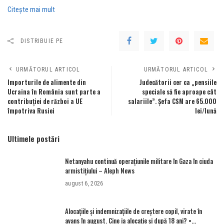
Citeşte mai mult
DISTRIBUIE PE
URMĂTORUL ARTICOL
URMĂTORUL ARTICOL
Importurile de alimente din
Judecătorii cer ca „pensiile
Ucraina în România sunt parte a
speciale să fie aproape cât
contribuției de război a UE
salariile”. Șefa CSM are 65.000
împotriva Rusiei
lei/lună
Ultimele postări
Netanyahu continuă operațiunile militare în Gaza în ciuda
armistițiului – Aleph News
august 6, 2026
Alocațiile și indemnizațiile de creștere copil, virate în
avans în august. Cine ia alocație și după 18 ani? •