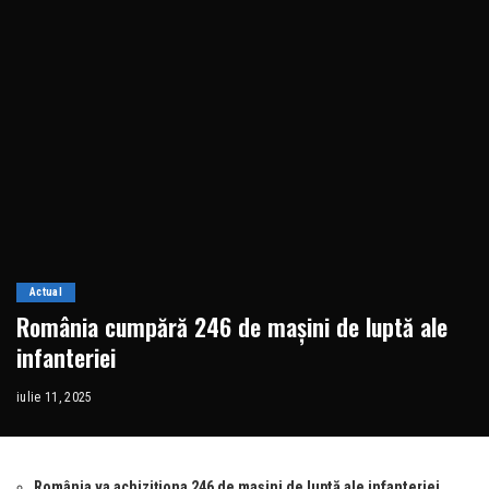
Actual
România cumpără 246 de mașini de luptă ale
infanteriei
iulie 11, 2025
România va achiziționa 246 de mașini de luptă ale infanteriei