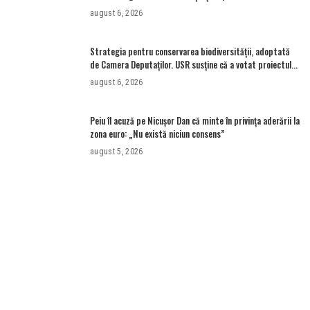
Newsweek România
august 6, 2026
Strategia pentru conservarea biodiversităţii, adoptată
de Camera Deputaţilor. USR susține că a votat proiectul
cu amendamentele PSD pentru a nu bloca un jalon PNRR
august 6, 2026
Peiu îl acuză pe Nicușor Dan că minte în privința aderării la
zona euro: „Nu există niciun consens”
august 5, 2026