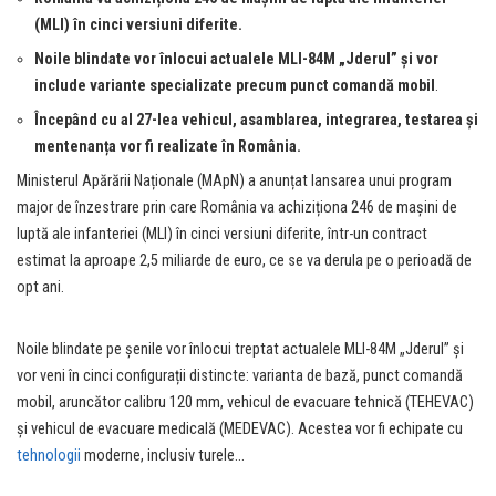
(MLI) în cinci versiuni diferite.
Noile blindate vor înlocui actualele MLI-84M „Jderul” și vor
include variante specializate precum punct comandă mobil
.
Începând cu al 27-lea vehicul, asamblarea, integrarea, testarea și
mentenanța vor fi realizate în România.
Ministerul Apărării Naționale (MApN) a anunțat lansarea unui program
major de înzestrare prin care România va achiziționa 246 de mașini de
luptă ale infanteriei (MLI) în cinci versiuni diferite, într-un contract
estimat la aproape 2,5 miliarde de euro, ce se va derula pe o perioadă de
opt ani.
Noile blindate pe șenile vor înlocui treptat actualele MLI-84M „Jderul” și
vor veni în cinci configurații distincte: varianta de bază, punct comandă
mobil, aruncător calibru 120 mm, vehicul de evacuare tehnică (TEHEVAC)
și vehicul de evacuare medicală (MEDEVAC). Acestea vor fi echipate cu
tehnologii
moderne, inclusiv turele…