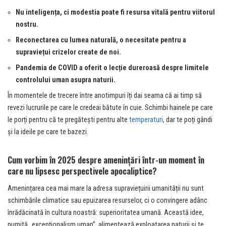
Nu inteligența, ci modestia poate fi resursa vitală pentru viitorul
nostru.
Reconectarea cu lumea naturală, o necesitate pentru a
supraviețui crizelor create de noi.
Pandemia de COVID a oferit o lecție dureroasă despre limitele
controlului uman asupra naturii.
În momentele de trecere între anotimpuri îți dai seama că ai timp să
revezi lucrurile pe care le credeai bătute în cuie. Schimbi hainele pe care
le porți pentru că te pregătești pentru alte
temperaturi
, dar te poți gândi
și la ideile pe care te bazezi.
Cum vorbim în 2025 despre amenințări într-un moment în
care nu lipsesc perspectivele apocaliptice?
Amenințarea cea mai mare la adresa supraviețuirii umanității nu sunt
schimbările climatice sau epuizarea resurselor, ci o convingere adânc
înrădăcinată în cultura noastră: superioritatea umană. Această idee,
numită „excepționalism uman”, alimentează exploatarea naturii și te