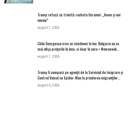
Trump refuză să trimită rachete Ucrainei: „Avem și noi
nevoie”
august 7, 2026
Călin Georgescu vrea să rămânem la leu. Bulgaria nu va
mai afișa prețurile în leva, ci doar în euro • Newsweek
România
august 7, 2026
Trump îi compară pe agenții de la Serviciul de Imigrare și
Control Vamal cu Spider-Man la prinderea migranților
ilegali și a infractorilor
august 6, 2026