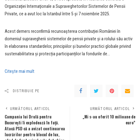
Organizaţiei Internaţionale a Supraveghetorilor Sistemelor de Pensii
Private, ce a avut loc la Istanbul între 5 și 7 noiembrie 2025.
Acest demers reconfirmă recunoașterea contribuției României în
domeniul supravegherii sistemelor de pensii private și a rolului său activ
în elaborarea standardelor, principiilor și bunelor practici globale privind
sustenabilitatea și protecția participanților la fondurile de…
Citeşte mai mult
DISTRIBUIE PE
URMĂTORUL ARTICOL
URMĂTORUL ARTICOL
Campania lui Drulă pentru
„Mi s-au oferit 10 milioane de
București îi explodează în față.
euro”
Atacă PSD că a avizat continuarea
lucrărilor pentru blocul de lux,