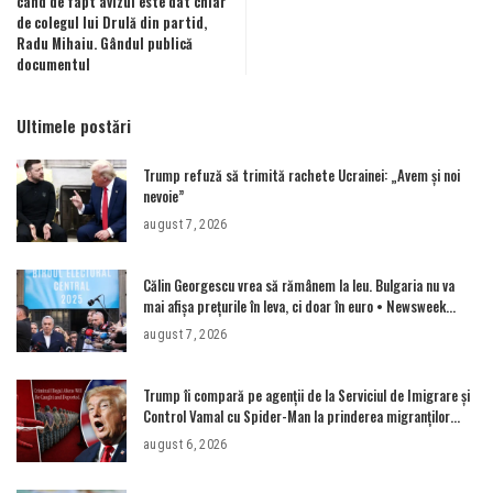
când de fapt avizul este dat chiar
de colegul lui Drulă din partid,
Radu Mihaiu. Gândul publică
documentul
Ultimele postări
Trump refuză să trimită rachete Ucrainei: „Avem și noi
nevoie”
august 7, 2026
Călin Georgescu vrea să rămânem la leu. Bulgaria nu va
mai afișa prețurile în leva, ci doar în euro • Newsweek
România
august 7, 2026
Trump îi compară pe agenții de la Serviciul de Imigrare și
Control Vamal cu Spider-Man la prinderea migranților
ilegali și a infractorilor
august 6, 2026