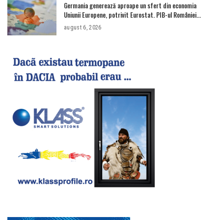
Germania generează aproape un sfert din economia
Uniunii Europene, potrivit Eurostat. PIB-ul României
ajunge la 380 de miliarde de euro
august 6, 2026