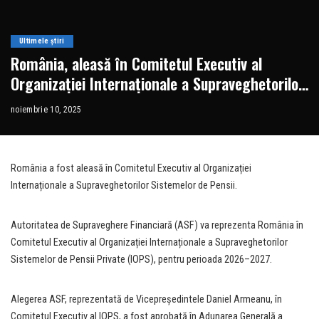
Ultimele știri
România, aleasă în Comitetul Executiv al
Organizației Internaționale a Supraveghetorilor
Sistemelor de Pensii • Newsweek România
noiembrie 10, 2025
România a fost aleasă în Comitetul Executiv al Organizației
Internaționale a Supraveghetorilor Sistemelor de Pensii.
Autoritatea de Supraveghere Financiară (ASF) va reprezenta România în
Comitetul Executiv al Organizației Internaționale a Supraveghetorilor
Sistemelor de Pensii Private (IOPS), pentru perioada 2026–2027.
Alegerea ASF, reprezentată de Vicepreședintele Daniel Armeanu, în
Comitetul Executiv al IOPS, a fost aprobată în Adunarea Generală a