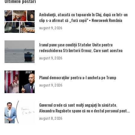
Ultimele postări
Ambulanţă, atacată cu topoarele în Cluj, după ce într-un
clip s-a afirmat că „fură copii” • Newsweek România
august 9, 2026
Iranul pune șase condiții Statelor Unite pentru
redeschiderea Strâmtorii Ormuz. Care sunt acestea
august 9, 2026
Planul democraților pentru a-l ancheta pe Trump
august 9, 2026
Guvernul crede că sunt mulţi angajaţi în sănătate.
Alexandru Rogobete spune că nu e destul personal pentru
combaterea infecţiilor nosocomiale
august 8, 2026