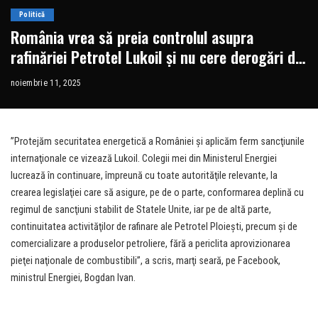
Politică
România vrea să preia controlul asupra
rafinăriei Petrotel Lukoil și nu cere derogări de
la sancțiunile SUA, anunță ministrul Energiei
noiembrie 11, 2025
”Protejăm securitatea energetică a României şi aplicăm ferm sancţiunile
internaţionale ce vizează Lukoil. Colegii mei din Ministerul Energiei
lucrează în continuare, împreună cu toate autorităţile relevante, la
crearea legislaţiei care să asigure, pe de o parte, conformarea deplină cu
regimul de sancţiuni stabilit de Statele Unite, iar pe de altă parte,
continuitatea activităţilor de rafinare ale Petrotel Ploieşti, precum şi de
comercializare a produselor petroliere, fără a periclita aprovizionarea
pieţei naţionale de combustibili”, a scris, marţi seară, pe Facebook,
ministrul Energiei, Bogdan Ivan.