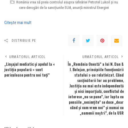
România vrea să preia controlul asupra rafinăriei Petrotel Lukoil și nu
cere derogări de la sancțiunile SUA, anunță ministrul Energiei
Citeşte mai mult
DISTRIBUIE PE
URMĂTORUL ARTICOL
URMĂTORUL ARTICOL
„Linșajul mediatic și apelul la «
În „România Onestă” a lui N. Dan &
justiția populară » sunt
I. Bolojan, principiile funcționării
periculoase pentru noi toți”
statului s-au relativizat. Când
susținătorii lor au probleme,
Justiția nu mai este independentă
și nici imparțială, conflictul de
interese „nu se pune”, iar lupta cu
pensiile „nesimțite” se duce „doar
când și cum vrem noi” și numai cu
„oamenii noștri”, de la USR