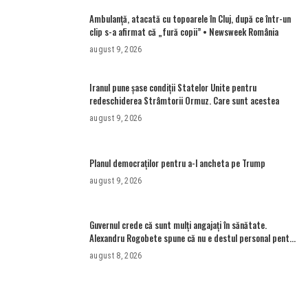
Ambulanţă, atacată cu topoarele în Cluj, după ce într-un
clip s-a afirmat că „fură copii” • Newsweek România
august 9, 2026
Iranul pune șase condiții Statelor Unite pentru
redeschiderea Strâmtorii Ormuz. Care sunt acestea
august 9, 2026
Planul democraților pentru a-l ancheta pe Trump
august 9, 2026
Guvernul crede că sunt mulţi angajaţi în sănătate.
Alexandru Rogobete spune că nu e destul personal pentru
combaterea infecţiilor nosocomiale
august 8, 2026