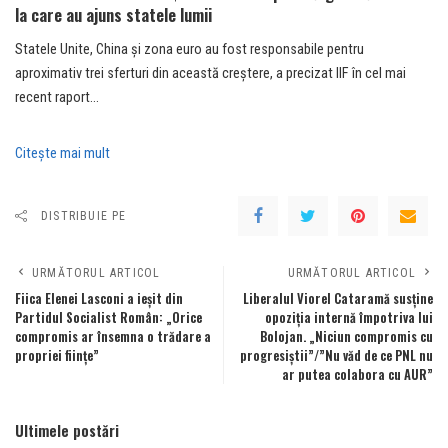
la care au ajuns statele lumii
Statele Unite, China şi zona euro au fost responsabile pentru
aproximativ trei sferturi din această creştere, a precizat IIF în cel mai
recent raport…
Citeşte mai mult
DISTRIBUIE PE
URMĂTORUL ARTICOL
URMĂTORUL ARTICOL
Fiica Elenei Lasconi a ieșit din
Liberalul Viorel Cataramă susține
Partidul Socialist Român: „Orice
opoziția internă împotriva lui
compromis ar însemna o trădare a
Bolojan. „Niciun compromis cu
propriei ființe”
progresiștii”/”Nu văd de ce PNL nu
ar putea colabora cu AUR”
Ultimele postări