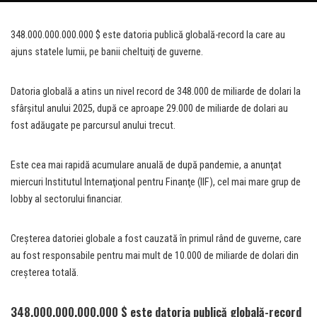
348.000.000.000.000 $ este datoria publică globală-record la care au
ajuns statele lumii, pe banii cheltuiţi de guverne.
Datoria globală a atins un nivel record de 348.000 de miliarde de dolari la
sfârşitul anului 2025, după ce aproape 29.000 de miliarde de dolari au
fost adăugate pe parcursul anului trecut.
Este cea mai rapidă acumulare anuală de după pandemie, a anunţat
miercuri Institutul Internaţional pentru Finanţe (IIF), cel mai mare grup de
lobby al sectorului financiar.
Creşterea datoriei globale a fost cauzată în primul rând de guverne, care
au fost responsabile pentru mai mult de 10.000 de miliarde de dolari din
creşterea totală.
348.000.000.000.000 $ este datoria publică globală-record