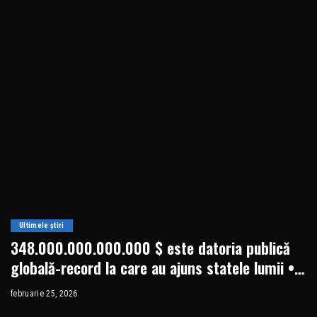
Ultimele știri
348.000.000.000.000 $ este datoria publică
globală-record la care au ajuns statele lumii •
Newsweek România
februarie 25, 2026