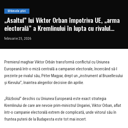
Ultimele știri
„Asaltul” lui Viktor Orban împotriva UE, „arma
electorală” a Kremlinului în lupta cu rivalul
Peter Magyar • Newsweek România
februarie 25, 2026
Premierul maghiar Viktor Orbán transformă conflictul cu Uniunea
Europeană într-o miză centrală a campaniei electorale, încercând să-l
prezinte pe rivalul său, Péter Magyar, drept un „instrument al Bruxellesului
și Kievului”, înaintea alegerilor decisive din aprilie.
„Războiul” deschis cu Uniunea Europeană este exact strategia
Kremlinului de care are nevoie prim-ministrul Ungariei, Viktor Orban, aflat
într-o campanie electorală extrem de complicată, unde viitorul său în
fruntea puterii de la Budapesta este tot mai incert.