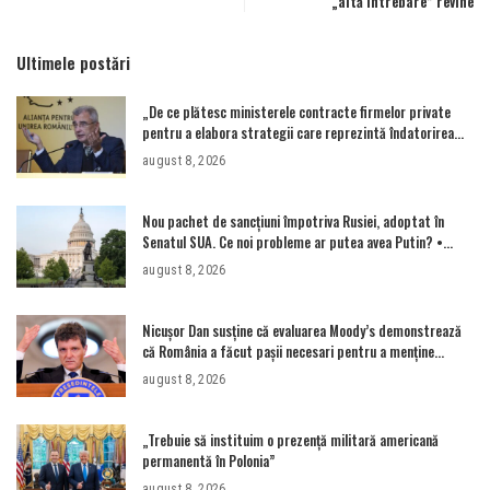
„altă întrebare” revine
Ultimele postări
„De ce plătesc ministerele contracte firmelor private
pentru a elabora strategii care reprezintă îndatorirea
angajaților din minister?”
august 8, 2026
Nou pachet de sancțiuni împotriva Rusiei, adoptat în
Senatul SUA. Ce noi probleme ar putea avea Putin? •
Newsweek România
august 8, 2026
Nicușor Dan susține că evaluarea Moody’s demonstrează
că România a făcut pașii necesari pentru a menține
încrederea investitorilor: „Totuși, perspectiva rămâne
august 8, 2026
rezervată”
„Trebuie să instituim o prezență militară americană
permanentă în Polonia”
august 8, 2026