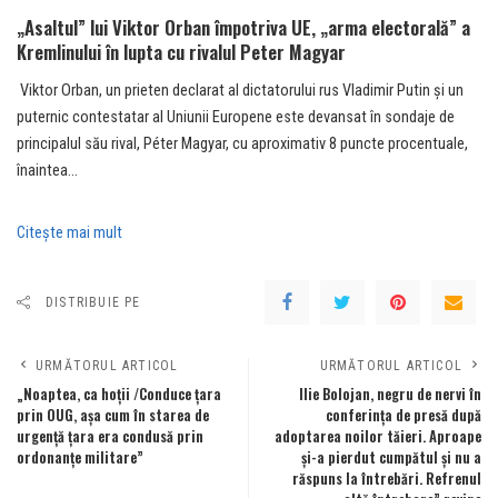
„Asaltul” lui Viktor Orban împotriva UE, „arma electorală” a
Kremlinului în lupta cu rivalul Peter Magyar
Viktor Orban, un prieten declarat al dictatorului rus Vladimir Putin și un
puternic contestatar al Uniunii Europene este devansat în sondaje de
principalul său rival, Péter Magyar, cu aproximativ 8 puncte procentuale,
înaintea…
Citeşte mai mult
DISTRIBUIE PE
URMĂTORUL ARTICOL
URMĂTORUL ARTICOL
„Noaptea, ca hoții /Conduce țara
Ilie Bolojan, negru de nervi în
prin OUG, așa cum în starea de
conferința de presă după
urgență țara era condusă prin
adoptarea noilor tăieri. Aproape
ordonanțe militare”
și-a pierdut cumpătul și nu a
răspuns la întrebări. Refrenul