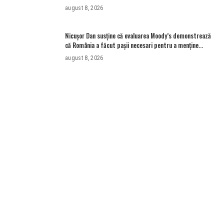
Newsweek România
august 8, 2026
Nicușor Dan susține că evaluarea Moody’s demonstrează
că România a făcut pașii necesari pentru a menține
încrederea investitorilor: „Totuși, perspectiva rămâne
august 8, 2026
rezervată”