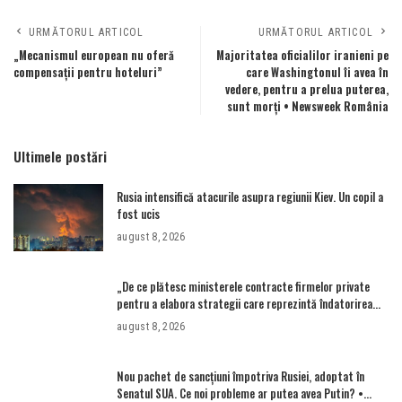
URMĂTORUL ARTICOL
URMĂTORUL ARTICOL
„Mecanismul european nu oferă
Majoritatea oficialilor iranieni pe
compensații pentru hoteluri”
care Washingtonul îi avea în
vedere, pentru a prelua puterea,
sunt morţi • Newsweek România
Ultimele postări
Rusia intensifică atacurile asupra regiunii Kiev. Un copil a
fost ucis
august 8, 2026
„De ce plătesc ministerele contracte firmelor private
pentru a elabora strategii care reprezintă îndatorirea
angajaților din minister?”
august 8, 2026
Nou pachet de sancțiuni împotriva Rusiei, adoptat în
Senatul SUA. Ce noi probleme ar putea avea Putin? •