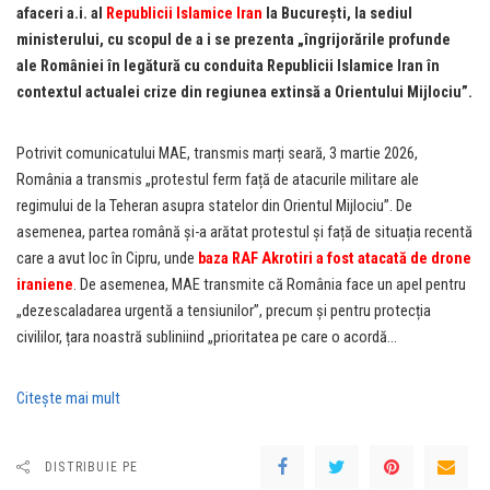
afaceri a.i. al
Republicii Islamice Iran
la București, la sediul
ministerului, cu scopul de a i se prezenta „îngrijorările profunde
ale României în legătură cu conduita Republicii Islamice Iran în
contextul actualei crize din regiunea extinsă a Orientului Mijlociu”.
Potrivit comunicatului MAE, transmis marți seară, 3 martie 2026,
România a transmis „protestul ferm față de atacurile militare ale
regimului de la Teheran asupra statelor din Orientul Mijlociu”. De
asemenea, partea română și-a arătat protestul și față de situația recentă
care a avut loc în Cipru, unde
baza RAF Akrotiri a fost atacată de drone
iraniene
. De asemenea, MAE transmite că România face un apel pentru
„dezescaladarea urgentă a tensiunilor”, precum și pentru protecția
civililor, țara noastră subliniind „prioritatea pe care o acordă…
Citeşte mai mult
DISTRIBUIE PE