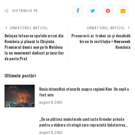
DISTRIBUIE PE
URMĂTORUL ARTICOL
URMĂTORUL ARTICOL
Bolojan întoarce spatele crizei din
Procurorii ar trebui să-și deschidă
România și pleacă la Chișinău.
birou în instituție • Newsweek
Premierul demis merge în Moldova
România
la un eveniment dedicat primarilor
de peste Prut
Ultimele postări
Rusia intensifică atacurile asupra regiunii Kiev. Un copil a
fost ucis
august 8, 2026
„De ce plătesc ministerele contracte firmelor private
pentru a elabora strategii care reprezintă îndatorirea
angajaților din minister?”
august 8, 2026