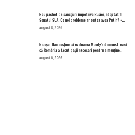
Nou pachet de sancțiuni împotriva Rusiei, adoptat în
Senatul SUA. Ce noi probleme ar putea avea Putin? •
Newsweek România
august 8, 2026
Nicușor Dan susține că evaluarea Moody’s demonstrează
că România a făcut pașii necesari pentru a menține
încrederea investitorilor: „Totuși, perspectiva rămâne
august 8, 2026
rezervată”