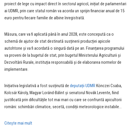
proiect de lege cu impact direct în sectorul agricol, inițiat de parlamentari
ai UDMR, prin care statul român va acorda un sprijin financiar anual de 15
euro pentru fiecare familie de albine înregistrată.
Măsura, care va fi aplicată până în anul 2028, este concepută ca o
schemă de ajutor de stat destinată susținerii producției apicole
autohtone și va fi acordată o singură dată pe an. Finanțarea programului
va proveni de la bugetul de stat, prin bugetul Ministerului Agriculturii și
Dezvoltării Rurale, instituția responsabilă și de elaborarea normelor de
implementare.
Inițiativa legislativă a fost susținută de
deputații UDMR
Könczei Csaba,
Kolcsár Károly, Magyar Loránd-Bálint și senatorul Novák Levente, fiind
justificată prin dificultățile tot mai mari cu care se confruntă apicultorii
români: schimbări climatice, secetă, condiții meteorologice instabile…
Citeşte mai mult