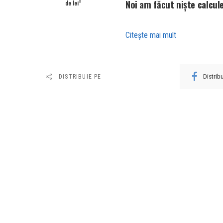
Noi am făcut niște calcul
de lei”
Citeşte mai mult
Distri
DISTRIBUIE PE
URMĂTORUL ARTICOL
Netanyahu a ordonat Armatei israelie
să preia controlul asupra a 70% din
Fâșia Gaza, la câteva luni de la acordu
de încetare a focului cu Hamas