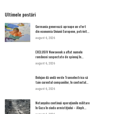
Ultimele postări
Germania generează aproape un sfert
din economia Uniunii Europene, potrivit
Eurostat. PIB-ul României ajunge la 380
august 6, 2026
de miliarde de euro
EXCLUSIV Newsweek a aflat numele
româncei suspectate de spionaj în
Germania. Cine este Alla Safak? •
august 6, 2026
Newsweek România
Bolojan dă undă verde Transelectrica să
taie curentul companiilor, în contextul
crizei energetice. Cu cât timp trebuie să
august 6, 2026
le anunțe înainte
Netanyahu continuă operațiunile militare
în Gaza în ciuda armistițiului – Aleph
News