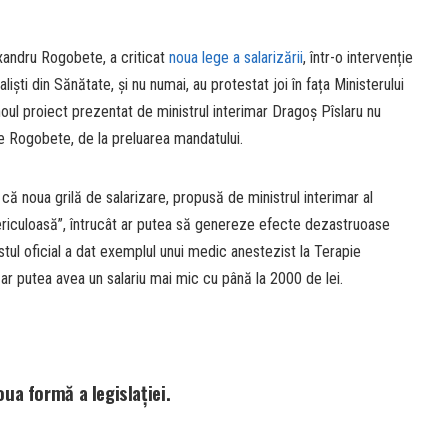
exandru Rogobete, a criticat
noua lege a salarizării
, într-o intervenție
iști din Sănătate, și nu numai, au protestat joi în fața Ministerului
ul proiect prezentat de ministrul interimar Dragoș Pîslaru nu
 Rogobete, de la preluarea mandatului.
ă noua grilă de salarizare, propusă de ministrul interimar al
ericuloasă”, întrucât ar putea să genereze efecte dezastruoase
tul oficial a dat exemplul unui medic anestezist la Terapie
, ar putea avea un salariu mai mic cu până la 2000 de lei.
ua formă a legislației.