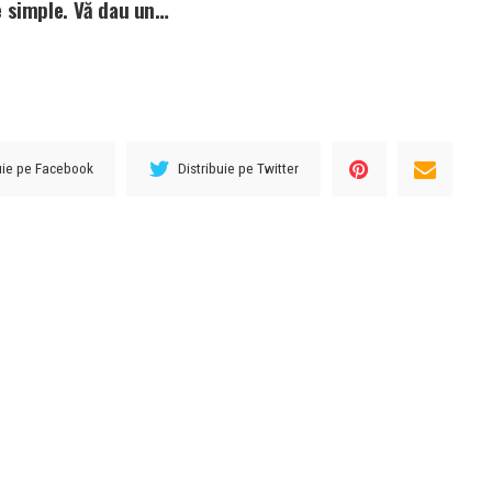
e simple. Vă dau un…
buie pe Facebook
Distribuie pe Twitter
URMĂTORUL ARTICOL
ne
Iranul şi SUA ar fi stabilit cadrul unui
acord, care ar aştepta validarea lui
l
Donald Trump • Newsweek România