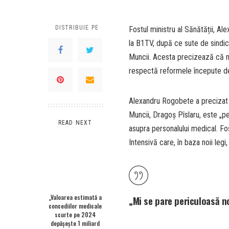
DISTRIBUIE PE
Fostul ministru al Sănătății, Al
la B1TV, după ce sute de sindical
Muncii. Acesta precizează că no
respectă reformele începute de
Alexandru Rogobete a precizat c
Muncii, Dragoș Pîslaru, este „p
READ NEXT
asupra personalului medical. Fos
Intensivă care, în baza noii legi
„Valoarea estimată a
„Mi se pare periculoasă no
concediilor medicale
scurte pe 2024
depășește 1 miliard