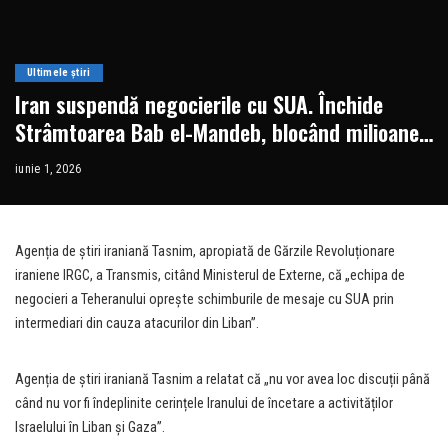
Ultimele știri
Iran suspendă negocierile cu SUA. Închide
Strâmtoarea Bab el-Mandeb, blocând milioane
de barili de petrol • Newsweek România
iunie 1, 2026
Agenția de știri iraniană Tasnim, apropiată de Gărzile Revoluționare
iraniene IRGC, a Transmis, citând Ministerul de Externe, că „echipa de
negocieri a Teheranului oprește schimburile de mesaje cu SUA prin
intermediari din cauza atacurilor din Liban”.
Agenția de știri iraniană Tasnim a relatat că „nu vor avea loc discuții până
când nu vor fi îndeplinite cerințele Iranului de încetare a activităților
Israelului în Liban și Gaza”.