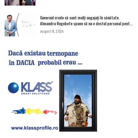
Guvernul crede că sunt mulţi angajaţi în sănătate.
Alexandru Rogobete spune că nu e destul personal pentru
combaterea infecţiilor nosocomiale
august 8, 2026