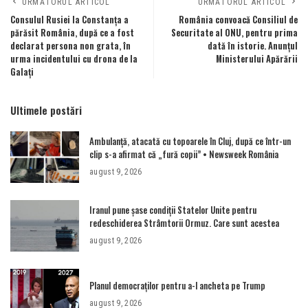
URMĂTORUL ARTICOL
URMĂTORUL ARTICOL
Consulul Rusiei la Constanța a
România convoacă Consiliul de
părăsit România, după ce a fost
Securitate al ONU, pentru prima
declarat persona non grata, în
dată în istorie. Anunțul
urma incidentului cu drona de la
Ministerului Apărării
Galați
Ultimele postări
Ambulanţă, atacată cu topoarele în Cluj, după ce într-un
clip s-a afirmat că „fură copii” • Newsweek România
august 9, 2026
Iranul pune șase condiții Statelor Unite pentru
redeschiderea Strâmtorii Ormuz. Care sunt acestea
august 9, 2026
Planul democraților pentru a-l ancheta pe Trump
august 9, 2026