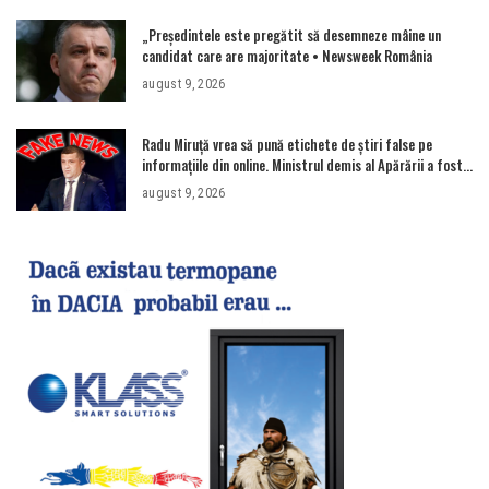
„Președintele este pregătit să desemneze mâine un
candidat care are majoritate • Newsweek România
august 9, 2026
Radu Miruţă vrea să pună etichete de știri false pe
informațiile din online. Ministrul demis al Apărării a fost
acuzat în repetate rânduri că răspândeşte el însuși
august 9, 2026
dezinformări. Gândul trece în revistă derapajele
oficialului