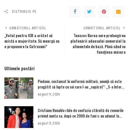
DISTRIBUIE PE
URMĂTORUL ARTICOL
URMĂTORUL ARTICOL
„Votul pentru ICR a arătat că
Tanczos Barna cere prelungirea
există o majoritate. Să meargă cu
plafonării adaosului comercial la
o propunere la Cotroceni”
alimentele de bază. Până când va
funcționa măsura
Ultimele postări
Piedone, costumat în uniformă militară, anunță că este
pregătit să lupte cu cei care l-au „supărat”: „S-a întors
boomerangul”
august 9, 2026
Cristiano Ronaldo râde de confuzia stârnită de zvonurile
privind nunta sa, după ce 2000 de fani s-au adunat la
nunta greșită – Aleph News
august 9, 2026