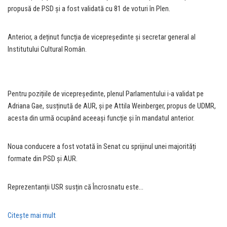
propusă de PSD și a fost validată cu 81 de voturi în Plen.
Anterior, a deținut funcția de vicepreședinte și secretar general al
Institutului Cultural Român.
Pentru pozițiile de vicepreședinte, plenul Parlamentului i-a validat pe
Adriana Gae, susținută de AUR, și pe Attila Weinberger, propus de UDMR,
acesta din urmă ocupând aceeași funcție și în mandatul anterior.
Noua conducere a fost votată în Senat cu sprijinul unei majorități
formate din PSD și AUR.
Reprezentanții USR susțin că Încrosnatu este…
Citeşte mai mult