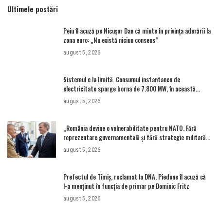
Ultimele postări
Peiu îl acuză pe Nicușor Dan că minte în privința aderării la
zona euro: „Nu există niciun consens”
august 5, 2026
Sistemul e la limită. Consumul instantaneu de
electricitate sparge borna de 7.800 MW, în această
seară • Newsweek România
august 5, 2026
„România devine o vulnerabilitate pentru NATO. Fără
reprezentare guvernamentală și fără strategie militară
avizată de CSAT” – Aleph News
august 5, 2026
Prefectul de Timiș, reclamat la DNA. Piedone îl acuză că
l-a menținut în funcția de primar pe Dominic Fritz
august 5, 2026