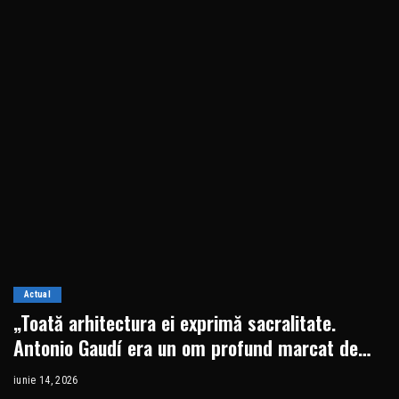
Actual
„Toată arhitectura ei exprimă sacralitate.
Antonio Gaudí era un om profund marcat de
prezența lui Dumnezeu”
iunie 14, 2026