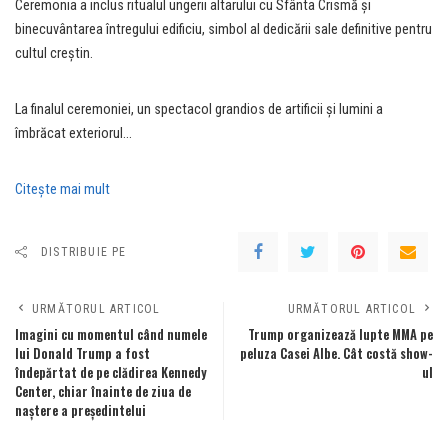
Ceremonia a inclus ritualul ungerii altarului cu Sfânta Crismă și
binecuvântarea întregului edificiu, simbol al dedicării sale definitive pentru
cultul creștin.
La finalul ceremoniei, un spectacol grandios de artificii și lumini a
îmbrăcat exteriorul…
Citeşte mai mult
DISTRIBUIE PE
URMĂTORUL ARTICOL
URMĂTORUL ARTICOL
Imagini cu momentul când numele
Trump organizează lupte MMA pe
lui Donald Trump a fost
peluza Casei Albe. Cât costă show-
îndepărtat de pe clădirea Kennedy
ul
Center, chiar înainte de ziua de
naștere a președintelui