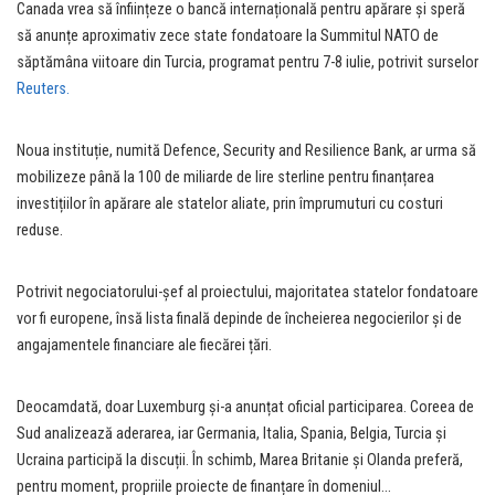
Canada vrea să înființeze o bancă internațională pentru apărare și speră
să anunțe aproximativ zece state fondatoare la Summitul NATO de
săptămâna viitoare din Turcia, programat pentru 7-8 iulie, potrivit surselor
Reuters.
Noua instituție, numită Defence, Security and Resilience Bank, ar urma să
mobilizeze până la 100 de miliarde de lire sterline pentru finanțarea
investițiilor în apărare ale statelor aliate, prin împrumuturi cu costuri
reduse.
Potrivit negociatorului-șef al proiectului, majoritatea statelor fondatoare
vor fi europene, însă lista finală depinde de încheierea negocierilor și de
angajamentele financiare ale fiecărei țări.
Deocamdată, doar Luxemburg și-a anunțat oficial participarea. Coreea de
Sud analizează aderarea, iar Germania, Italia, Spania, Belgia, Turcia și
Ucraina participă la discuții. În schimb, Marea Britanie și Olanda preferă,
pentru moment, propriile proiecte de finanțare în domeniul…