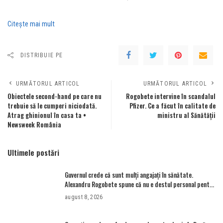
Citeşte mai mult
DISTRIBUIE PE
URMĂTORUL ARTICOL
URMĂTORUL ARTICOL
Obiectele second-hand pe care nu
Rogobete intervine în scandalul
trebuie să le cumperi niciodată.
Pfizer. Ce a făcut în calitate de
Atrag ghinionul în casa ta •
ministru al Sănătății
Newsweek România
Ultimele postări
Guvernul crede că sunt mulţi angajaţi în sănătate.
Alexandru Rogobete spune că nu e destul personal pentru
combaterea infecţiilor nosocomiale
august 8, 2026