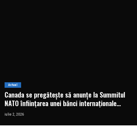
Actual
Canada se pregătește să anunțe la Summitul
NATO înființarea unei bănci internaționale
pentru Apărare. Cele 10 state fondatoare ar
iulie 2, 2026
putea fi majoritar europene