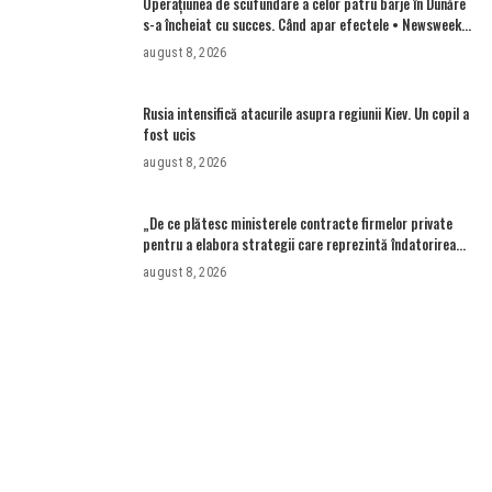
Operațiunea de scufundare a celor patru barje în Dunăre
s-a încheiat cu succes. Când apar efectele • Newsweek
România
august 8, 2026
Rusia intensifică atacurile asupra regiunii Kiev. Un copil a
fost ucis
august 8, 2026
„De ce plătesc ministerele contracte firmelor private
pentru a elabora strategii care reprezintă îndatorirea
angajaților din minister?”
august 8, 2026