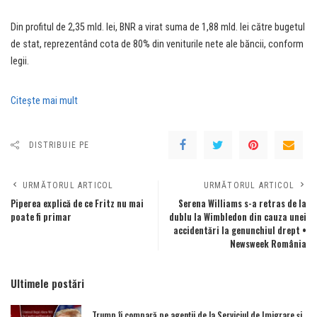
Din profitul de 2,35 mld. lei, BNR a virat suma de 1,88 mld. lei către bugetul
de stat, reprezentând cota de 80% din veniturile nete ale băncii, conform
legii.
Citeşte mai mult
DISTRIBUIE PE
URMĂTORUL ARTICOL
URMĂTORUL ARTICOL
Piperea explică de ce Fritz nu mai
Serena Williams s-a retras de la
poate fi primar
dublu la Wimbledon din cauza unei
accidentări la genunchiul drept •
Newsweek România
Ultimele postări
Trump îi compară pe agenții de la Serviciul de Imigrare și