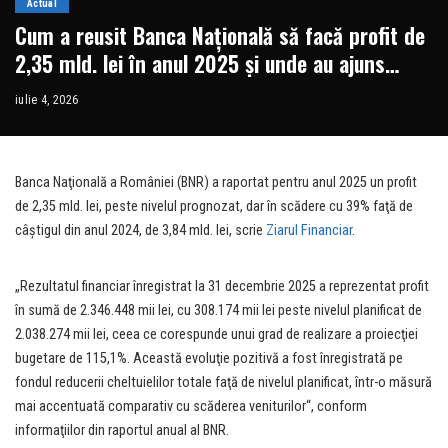
Actual
Cum a reusit Banca Naţională să facă profit de
2,35 mld. lei în anul 2025 şi unde au ajuns
banii?
iulie 4, 2026
Banca Naţională a României (BNR) a raportat pentru anul 2025 un profit
de 2,35 mld. lei, peste nivelul prognozat, dar în scădere cu 39% faţă de
câştigul din anul 2024, de 3,84 mld. lei, scrie
Ziarul Financiar
.
„Rezultatul financiar înregistrat la 31 decembrie 2025 a reprezentat profit
în sumă de 2.346.448 mii lei, cu 308.174 mii lei peste nivelul planificat de
2.038.274 mii lei, ceea ce corespunde unui grad de realizare a proiecţiei
bugetare de 115,1%. Această evoluţie pozitivă a fost înregistrată pe
fondul reducerii cheltuielilor totale faţă de nivelul planificat, într-o măsură
mai accentuată comparativ cu scăderea veniturilor“, conform
informaţiilor din raportul anual al BNR.