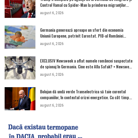
Control Vamal cu Spider-Man la prinderea migranților
ilegali și a infractorilor
august 6, 2026
Germania generează aproape un sfert din economia
Uniunii Europene, potrivit Eurostat. PIB-ul României
ajunge la 380 de miliarde de euro
august 6, 2026
EXCLUSIV Newsweek a aflat numele româncei suspectate
de spionaj în Germania. Cine este Alla Safak? • Newsweek
România
august 6, 2026
Bolojan dă undă verde Transelectrica să taie curentul
companiilor, în contextul crizei energetice. Cu cât timp
trebuie să le anunțe înainte
august 6, 2026