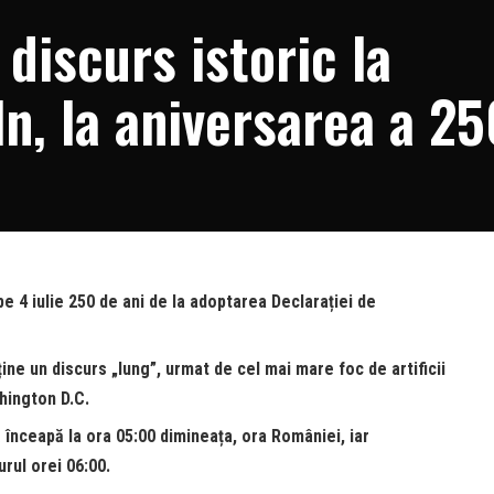
discurs istoric la
n, la aniversarea a 25
area Declarației de
SUA
e 4 iulie 250 de ani de la adoptarea Declarației de
ine un discurs „lung”, urmat de cel mai mare foc de artificii
hington D.C.
 înceapă la ora 05:00 dimineața, ora României, iar
jurul orei 06:00.