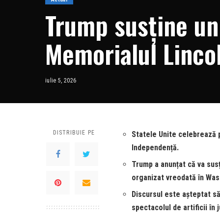
Trump susține un 
Memorialul Lincol
ani de la proclam
iulie 5, 2026
Independență a 
DISTRIBUIE PE
Statele Unite celebrează p
Independență.
Trump a anunțat că va susț
organizat vreodată în Was
Discursul este așteptat să
spectacolul de artificii în 