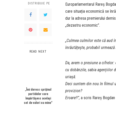
DISTRIBUIE PE
Europarlamentarul Rareș Bogdan 
care situația economică se înrăut
dur la adresa premierului demis
„dezastru economic”.
„Culmea culmilor este că aud î
înrăutățește, probabil urmează
READ NEXT
Da, avem o presiune a cifrelor:
cu dobânzile, sabia agențiilor 
uriașă.
Deci suntem din nou în filmul u
„Îmi doresc sprijinul
provizion?
partidelor care
Eroare!!”,
a scris Rareș Bogdan
împărtășesc același
set de valori cu mine”