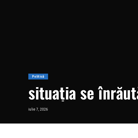
Politică
situația se înrău
iulie 7, 2026