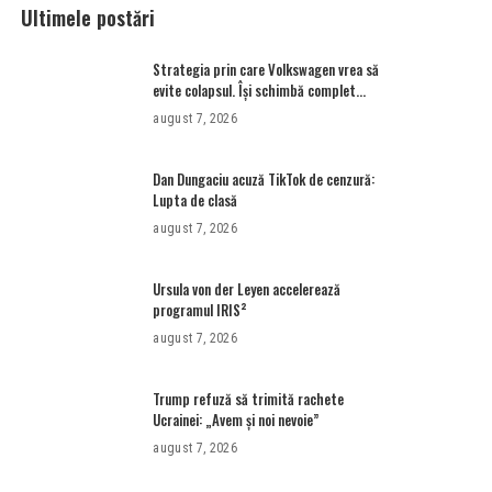
Ultimele postări
Strategia prin care Volkswagen vrea să
evite colapsul. Îşi schimbă complet
modelul de business • Newsweek
august 7, 2026
România
Dan Dungaciu acuză TikTok de cenzură:
Lupta de clasă
august 7, 2026
Ursula von der Leyen accelerează
programul IRIS²
august 7, 2026
Trump refuză să trimită rachete
Ucrainei: „Avem și noi nevoie”
august 7, 2026