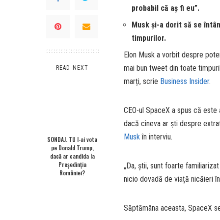
probabil că aș fi eu”.
Musk și-a dorit să se întâ
timpurilor.
Elon Musk a vorbit despre potenț
mai bun tweet din toate timpuril
READ NEXT
marți, scrie
Business Insider
.
CEO-ul SpaceX a spus că este a
dacă cineva ar ști despre extra
Musk
în interviu.
SONDAJ. TU l-ai vota
pe Donald Trump,
dacă ar candida la
Președinția
„Da, știi, sunt foarte familiariz
României?
nicio dovadă de viață nicăieri în
Săptămâna aceasta, SpaceX se