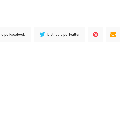
buie pe Facebook
Distribuie pe Twitter
URMĂTORUL ARTICOL
ONU: India va deveni ţara cu cea mai
mare populaţie din lume la jumătatea
anului 2023