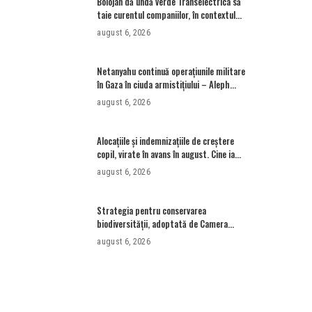
Bolojan dă undă verde Transelectrica să
taie curentul companiilor, în contextul
crizei energetice. Cu cât timp trebuie să
august 6, 2026
le anunțe înainte
Netanyahu continuă operațiunile militare
în Gaza în ciuda armistițiului – Aleph
News
august 6, 2026
Alocațiile și indemnizațiile de creștere
copil, virate în avans în august. Cine ia
alocație și după 18 ani? • Newsweek
august 6, 2026
România
Strategia pentru conservarea
biodiversităţii, adoptată de Camera
Deputaţilor. USR susține că a votat
august 6, 2026
proiectul cu amendamentele PSD pentru
a nu bloca un jalon PNRR