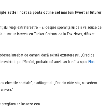
mple astfel încât să poată obține cel mai bun tweet al tuturor
ialul vieții extraterestre – și despre speranța lui că îi va aduce cel
e – într-un interviu cu Tucker Carlson, de la Fox News, difuzat
desea întrebat de oameni dacă există extratereștri. „Cred că
tereștrii de pe Pământ, probabil că acela aș fi eu”, a spus
Elon
at cu chestiile spațiale”, a adăugat el. „Dar din câte știu, nu vedem
 univers.”
 pregătea să lanseze cea…