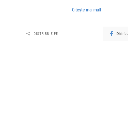
Citeşte mai mult
Distri
DISTRIBUIE PE
URMĂTORUL ARTICOL
Fosta șefă a Casei Corpului Didactic
Bihor a fost trimisă în judecată