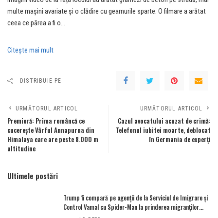
multe mașini avariate și o clădire cu geamurile sparte. O filmare a arătat
ceea ce părea a fi o…
Citeşte mai mult
DISTRIBUIE PE
URMĂTORUL ARTICOL
URMĂTORUL ARTICOL
Premieră: Prima româncă ce
Cazul avocatului acuzat de crimă:
cucerește Vârful Annapurna din
Telefonul iubitei moarte, deblocat
Himalaya care are peste 8.000 m
în Germania de experţi
altitudine
Ultimele postări
Trump îi compară pe agenții de la Serviciul de Imigrare și
Control Vamal cu Spider-Man la prinderea migranților
ilegali și a infractorilor