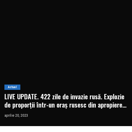
Actual
LIVE UPDATE. 422 zile de invazie rusă. Explozie
de proporții într-un oraș rusesc din apropierea
graniței cu Ucraina
aprilie 20, 2023