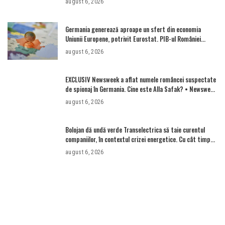
august 6, 2026
Germania generează aproape un sfert din economia
Uniunii Europene, potrivit Eurostat. PIB-ul României
ajunge la 380 de miliarde de euro
august 6, 2026
EXCLUSIV Newsweek a aflat numele româncei suspectate
de spionaj în Germania. Cine este Alla Safak? • Newsweek
România
august 6, 2026
Bolojan dă undă verde Transelectrica să taie curentul
companiilor, în contextul crizei energetice. Cu cât timp
trebuie să le anunțe înainte
august 6, 2026