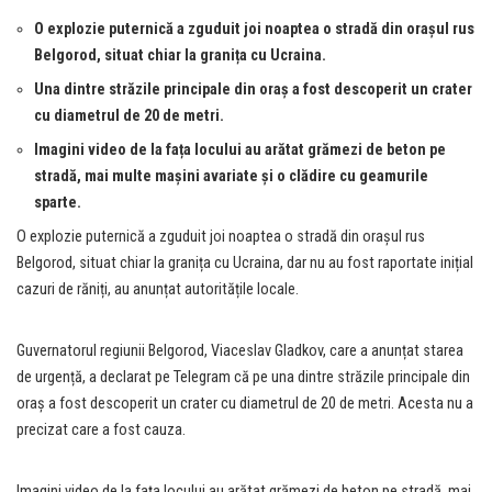
O explozie puternică a zguduit joi noaptea o stradă din orașul rus
Belgorod, situat chiar la granița cu Ucraina.
Una dintre străzile principale din oraș a fost descoperit un crater
cu diametrul de 20 de metri.
Imagini video de la fața locului au arătat grămezi de beton pe
stradă, mai multe mașini avariate și o clădire cu geamurile
sparte.
O explozie puternică a zguduit joi noaptea o stradă din orașul rus
Belgorod, situat chiar la granița cu Ucraina, dar nu au fost raportate inițial
cazuri de răniți, au anunțat autoritățile locale.
Guvernatorul regiunii Belgorod, Viaceslav Gladkov, care a anunțat starea
de urgență, a declarat pe Telegram că pe una dintre străzile principale din
oraș a fost descoperit un crater cu diametrul de 20 de metri. Acesta nu a
precizat care a fost cauza.
Imagini video de la fața locului au arătat grămezi de beton pe stradă, mai