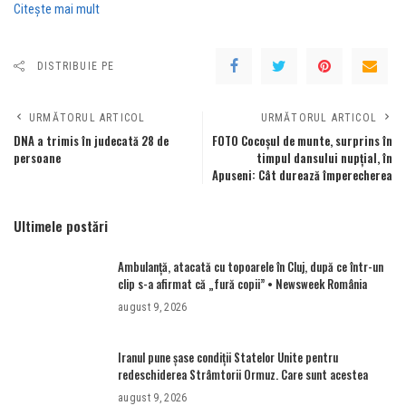
Citeşte mai mult
DISTRIBUIE PE
URMĂTORUL ARTICOL
URMĂTORUL ARTICOL
DNA a trimis în judecată 28 de
FOTO Cocoșul de munte, surprins în
persoane
timpul dansului nupțial, în
Apuseni: Cât durează împerecherea
Ultimele postări
Ambulanţă, atacată cu topoarele în Cluj, după ce într-un
clip s-a afirmat că „fură copii” • Newsweek România
august 9, 2026
Iranul pune șase condiții Statelor Unite pentru
redeschiderea Strâmtorii Ormuz. Care sunt acestea
august 9, 2026