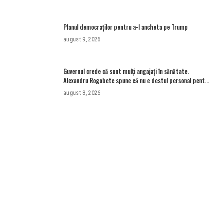
Planul democraților pentru a-l ancheta pe Trump
august 9, 2026
Guvernul crede că sunt mulţi angajaţi în sănătate.
Alexandru Rogobete spune că nu e destul personal pentru
combaterea infecţiilor nosocomiale
august 8, 2026