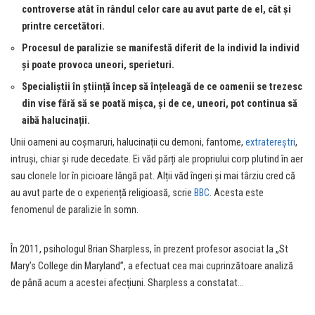
controverse atât în rândul celor care au avut parte de el, cât și
printre cercetători.
Procesul de paralizie se manifestă diferit de la individ la individ
și poate provoca uneori, sperieturi.
Specialiștii în știință încep să înțeleagă de ce oamenii se trezesc
din vise fără să se poată mișca, și de ce, uneori, pot continua să
aibă halucinații.
Unii oameni au coșmaruri, halucinații cu demoni, fantome,
extratereștri
,
intruși, chiar și rude decedate. Ei văd părți ale propriului corp plutind în aer
sau clonele lor în picioare lângă pat. Alții văd îngeri și mai târziu cred că
au avut parte de o experiență religioasă, scrie
BBC
. Acesta este
fenomenul de paralizie în somn.
În 2011, psihologul Brian Sharpless, în prezent profesor asociat la „St
Mary’s College din Maryland”, a efectuat cea mai cuprinzătoare analiză
de până acum a acestei afecțiuni. Sharpless a constatat…