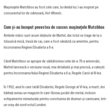
Mașinuţele Matchbox au fost cele care, la rândul lor, l-au inspirat pe
concurentul lor de odinioară, Hot Wheels.
Cum şi-au început povestea de succes maşinuţele Matchbox
Ambele mărci sunt acum deținute de Mattel, dar totul se trage de la o
trăsurică mică, trasă de cai, care a fost vândută ca amintire, pentru
încoronarea Reginei Elisabeta a II-a.
Când Matchbox se apropie de sărbătorirea celei de-a 70-a aniversări,
Mattel lansează o versiune nouă, mai detaliată și mai precisă, a caleştii
pentru încoronarea fiului Reginei Elisabeta a II-a, Regele Carol al III-lea.
În 1952, anul în care tatăl Elisabetei, Regele George al VI-lea, a murit, doi
bărbați aveau un magazin în care făceau jucării din metal, inclusiv
echipamente miniaturale pentru construirea de drumuri și camioane, într-
un oraș din nord-estul Londrei.