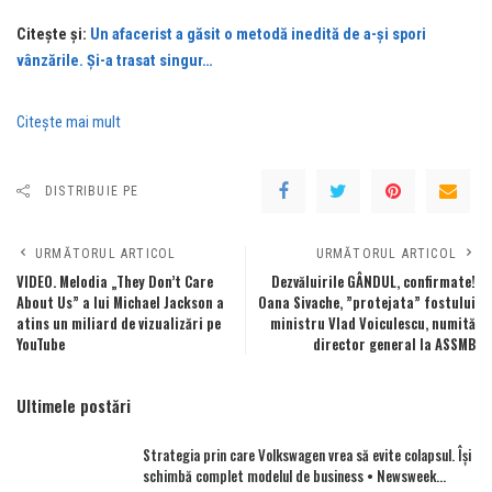
Citeşte şi:
Un afacerist a găsit o metodă inedită de a-și spori
vânzările. Și-a trasat singur…
Citeşte mai mult
DISTRIBUIE PE
URMĂTORUL ARTICOL
URMĂTORUL ARTICOL
VIDEO. Melodia „They Don’t Care
Dezvăluirile GÂNDUL, confirmate!
About Us” a lui Michael Jackson a
Oana Sivache, ”protejata” fostului
atins un miliard de vizualizări pe
ministru Vlad Voiculescu, numită
YouTube
director general la ASSMB
Ultimele postări
Strategia prin care Volkswagen vrea să evite colapsul. Îşi
schimbă complet modelul de business • Newsweek