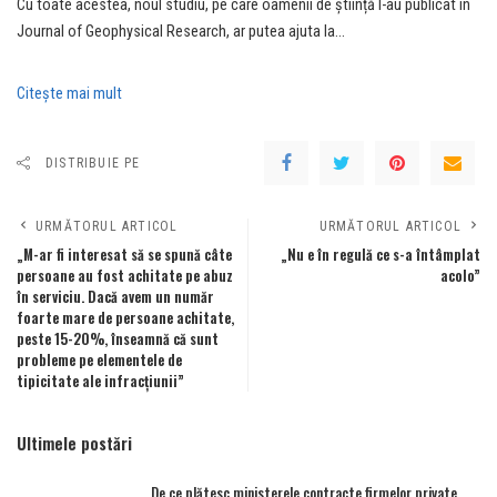
Cu toate acestea, noul studiu, pe care oamenii de știință l-au publicat în
Journal of Geophysical Research, ar putea ajuta la…
Citeşte mai mult
DISTRIBUIE PE
URMĂTORUL ARTICOL
URMĂTORUL ARTICOL
„M-ar fi interesat să se spună câte
„Nu e în regulă ce s-a întâmplat
persoane au fost achitate pe abuz
acolo”
în serviciu. Dacă avem un număr
foarte mare de persoane achitate,
peste 15-20%, înseamnă că sunt
probleme pe elementele de
tipicitate ale infracțiunii”
Ultimele postări
„De ce plătesc ministerele contracte firmelor private