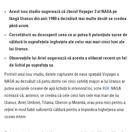
Acest nou studiu sugerează că zborul Voyager 2 al NASA pe
lângă Uranus din anii 1980 a dezvăluit mai multe decât se credea
până acum.
Cercetătorii au descoperit ceea ce ar putea fi potențiale surse de
căldură în suprafețele înghețate ale celor mai mari cinci luni ale
lui Uranus.
Observațiile lui Ariel sugerează că acesta a eliberat recent un fel
de lichid pe suprafața sa.
Potrivit unui nou studiu, datele capturate de nava spațială Voyager a
NASA au dezvăluit că patru dintre cei cinci sateliți majori ai lui Uranus ar
putea ascunde oceane de apă lichidă în interiorul lor, scrie
BGR
. NASA
notează că, anterior, se credea că cele cinci luni cele mai mari ale lui
Uranus, Ariel, Umbriel, Titania, Oberon și Miranda, erau prea mici pentru a
reține în mod fiabil suficientă căldură pentru a împiedica înghețarea unui
ocean intern.