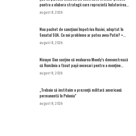
pentru a elabora strategii care reprezintă îndatorirea
angajaților din minister?”
august 8, 2026
Nou pachet de sancțiuni împotriva Rusiei, adoptat în
Senatul SUA. Ce noi probleme ar putea avea Putin? •
Newsweek România
august 8, 2026
Nicușor Dan susține că evaluarea Moody’s demonstrează
că România a făcut pașii necesari pentru a menține
încrederea investitorilor: „Totuși, perspectiva rămâne
august 8, 2026
rezervată”
„Trebuie să instituim o prezență militară americană
permanentă în Polonia”
august 8, 2026