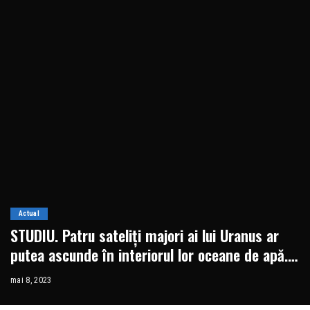
Actual
STUDIU. Patru sateliți majori ai lui Uranus ar
putea ascunde în interiorul lor oceane de apă.
Ce au dovedit cercetătorii
mai 8, 2023