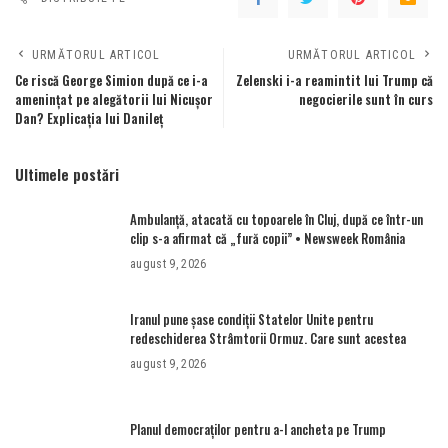
URMĂTORUL ARTICOL
URMĂTORUL ARTICOL
Ce riscă George Simion după ce i-a
Zelenski i-a reamintit lui Trump că
amenințat pe alegătorii lui Nicușor
negocierile sunt în curs
Dan? Explicația lui Danileț
Ultimele postări
Ambulanţă, atacată cu topoarele în Cluj, după ce într-un
clip s-a afirmat că „fură copii” • Newsweek România
august 9, 2026
Iranul pune șase condiții Statelor Unite pentru
redeschiderea Strâmtorii Ormuz. Care sunt acestea
august 9, 2026
Planul democraților pentru a-l ancheta pe Trump