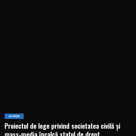
Justiție
Proiectul de lege privind societatea civilă și
mass-media încalcă statul de drept