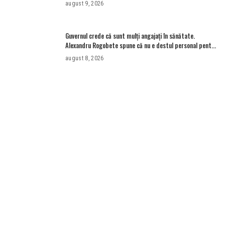
august 9, 2026
Guvernul crede că sunt mulţi angajaţi în sănătate.
Alexandru Rogobete spune că nu e destul personal pentru
combaterea infecţiilor nosocomiale
august 8, 2026