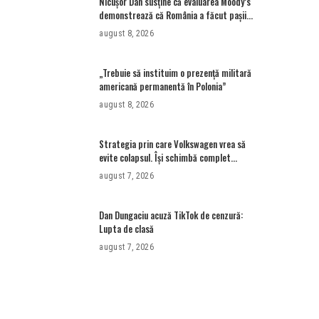
Nicușor Dan susține că evaluarea Moody’s
demonstrează că România a făcut pașii
necesari pentru a menține încrederea
august 8, 2026
investitorilor: „Totuși, perspectiva
rămâne rezervată”
„Trebuie să instituim o prezență militară
americană permanentă în Polonia”
august 8, 2026
Strategia prin care Volkswagen vrea să
evite colapsul. Îşi schimbă complet
modelul de business • Newsweek
august 7, 2026
România
Dan Dungaciu acuză TikTok de cenzură:
Lupta de clasă
august 7, 2026