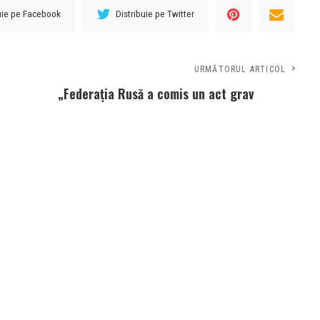
buie pe Facebook
Distribuie pe Twitter
URMĂTORUL ARTICOL
„Federația Rusă a comis un act grav
care nu va rămâne fără răspuns. A pus
în pericol viețile cetățenilor români pe
pământ românesc”