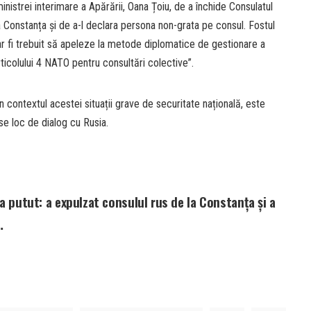
inistrei interimare a Apărării, Oana Țoiu, de a închide Consulatul
a Constanța și de a-l declara persona non-grata pe consul. Fostul
r fi trebuit să apeleze la metode diplomatice de gestionare a
rticolului 4 NATO pentru consultări colective”.
n contextul acestei situații grave de securitate națională, este
e loc de dialog cu Rusia.
putut: a expulzat consulul rus de la Constanța și a
…