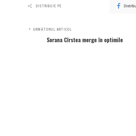
Distri
DISTRIBUIE PE
URMĂTORUL ARTICOL
Sorana Cîrstea merge în optimile
Roland Garros și continuă parcursul
excelent de la Paris • Newsweek
România