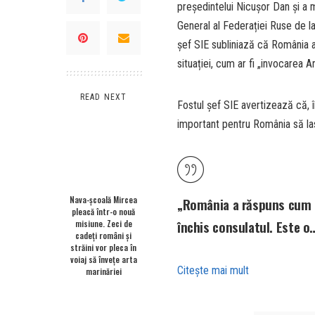
președintelui Nicușor Dan și a m
General al Federației Ruse de l
șef SIE subliniază că România a
situației, cum ar fi „invocarea A
READ NEXT
Fostul șef SIE avertizează că, î
important pentru România să las
Nava-școală Mircea
„România a răspuns cum a 
pleacă într-o nouă
închis consulatul. Este o
misiune. Zeci de
cadeți români și
străini vor pleca în
voiaj să învețe arta
Citeşte mai mult
marinăriei